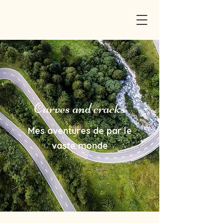
Curves and cracks
Mes aventures de par le
vaste monde