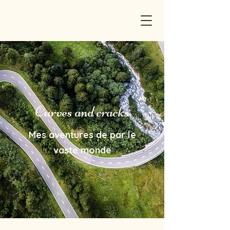
Curves and cracks
Mes aventures de par le
vaste monde