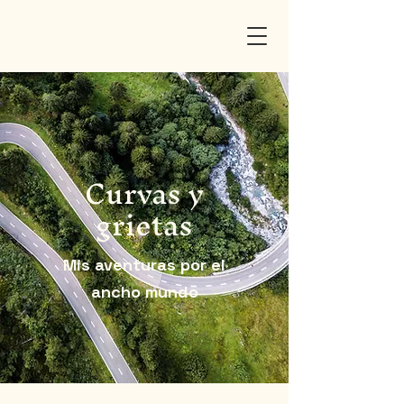
Curvas y
grietas
Mis aventuras por el
ancho mundo