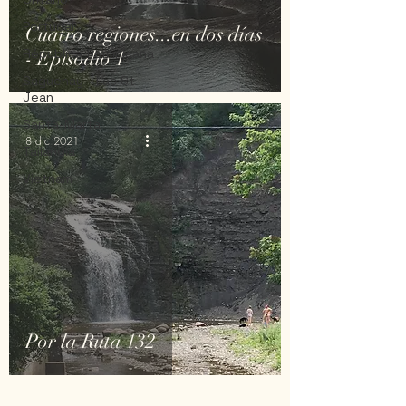
Portugal
Cuatro regiones...en dos días
Républica Dominicana
- Episodio 1
Saguenay - Lac St-
Jean
Santa-Marta
8 dic 2021
Tailandia
Vietnam
Por la Ruta 132