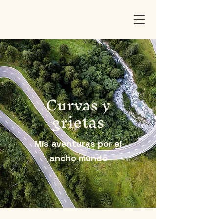
Curvas y
grietas
Mis aventuras por el
ancho mundo