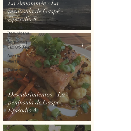
México
La Renommée - La
península de Gaspé -
Ontario
Episodio 5
Portugal
Républica
Dominicana
Saguenay -
24 nov 2021
Lac St-Jean
Santa-
Marta
Tailandia
Vietnam
Descubrimientos - La
península de Gaspé -
Episodio 4