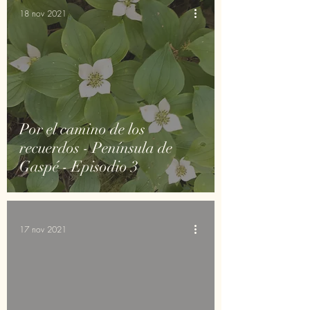
18 nov 2021
Por el camino de los
recuerdos - Península de
Gaspé - Episodio 3
17 nov 2021
d video