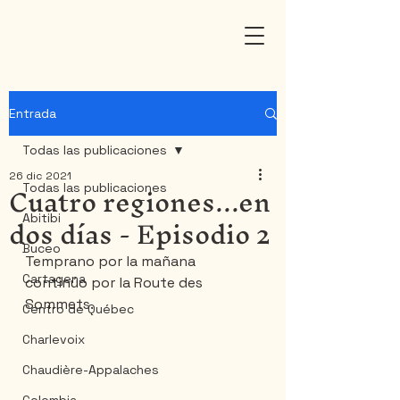
Entrada
Todas las publicaciones
26 dic 2021
Cuatro regiones...en
Todas las publicaciones
dos días - Episodio 2
Abitibi
Buceo
Temprano por la mañana 
Cartagena
continúo por la Route des 
Sommets.
Centro de Québec
Charlevoix
Chaudière-Appalaches