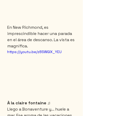
En New Richmond, es 
imprescindible hacer una parada 
en el área de descanso. La vista es 
magnífica.
https://youtu.be/z8SWGlX_YEU
À la claire fontaine ♫
Llego a Bonaventure y... huele a 
mar. Ese aroma de las vacaciones 