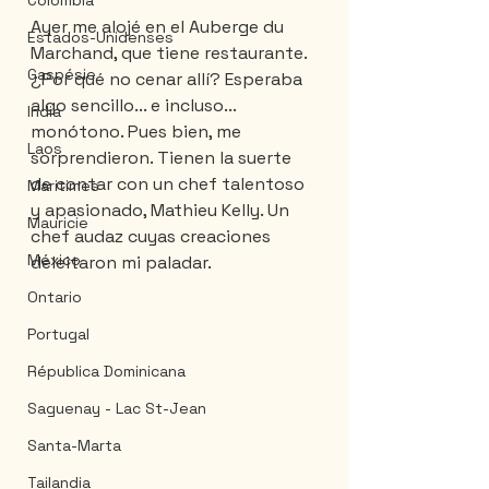
Colombia
Ayer me alojé en el Auberge du 
Estados-Unidenses
Marchand, que tiene restaurante. 
Gaspésie
¿Por qué no cenar allí? Esperaba 
algo sencillo... e incluso... 
India
monótono. Pues bien, me 
Laos
sorprendieron. Tienen la suerte 
de contar con un chef talentoso 
Maritimes
y apasionado, Mathieu Kelly. Un 
Mauricie
chef audaz cuyas creaciones 
México
deleitaron mi paladar.
Ontario
Portugal
Républica Dominicana
Saguenay - Lac St-Jean
Santa-Marta
Tailandia