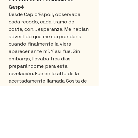
Gaspé
Desde Cap d’Espoir, observaba 
cada recodo, cada tramo de 
costa, con… esperanza. Me habían 
advertido que me sorprendería 
cuando finalmente la viera 
aparecer ante mí. Y así fue. Sin 
embargo, llevaba tres días 
preparándome para esta 
revelación. Fue en lo alto de la 
acertadamente llamada Costa de 
las Sorpresas donde apareció de 
repente.
¿Es un cabo? ¿Una escollera?
 Mas, ¿qué digo? ¡Si es 
cordillera!?"