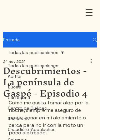
Entrada
Todas las publicaciones
24 nov 2021
Descubrimientos -
Todas las publicaciones
La península de
Abitibi
Gaspé - Episodio 4
Buceo
Cartagena
Como me gusta tomar algo por la 
Centro de Québec
noche, siempre me aseguro de 
poder cenar en mi alojamiento o 
Charlevoix
cerca para no ir con la moto un 
Chaudière-Appalaches
poco ajetreado.