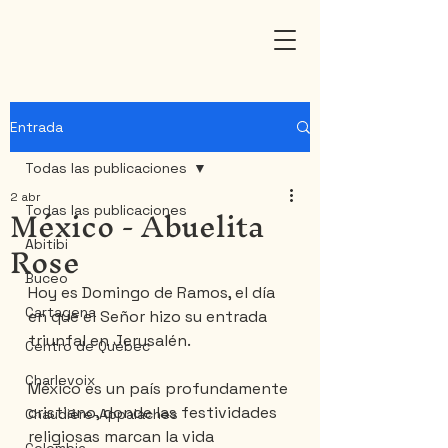
Entrada
Todas las publicaciones
2 abr
México - Abuelita
Todas las publicaciones
Rose
Abitibi
Buceo
Hoy es Domingo de Ramos, el día 
Cartagena
en que el Señor hizo su entrada 
triunfal en Jerusalén.
Centro de Québec
Charlevoix
México es un país profundamente 
cristiano, donde las festividades 
Chaudière-Appalaches
religiosas marcan la vida 