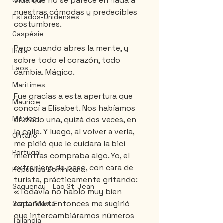
vida que no se parece en nada a 
Colombia
nuestras cómodas y predecibles 
Estados-Unidenses
costumbres.
Gaspésie
Pero cuando abres la mente, y 
India
sobre todo el corazón, todo 
Laos
cambia. Mágico.
Maritimes
Fue gracias a esta apertura que 
Mauricie
conocí a Elísabet. Nos habíamos 
México
cruzado una, quizá dos veces, en 
la calle. Y luego, al volver a verla, 
Ontario
me pidió que le cuidara la bici 
Portugal
mientras compraba algo. Yo, el 
extranjero de paso, con cara de 
Républica Dominicana
turista, prácticamente gritando: 
Saguenay - Lac St-Jean
«Todavía no hablo muy bien 
español». Entonces me sugirió 
Santa-Marta
que intercambiáramos números 
Tailandia