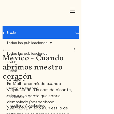
Entrada
Todas las publicaciones
7 ene
México - Cuando
Todas las publicaciones
abrimos nuestro
Abitibi
corazón
Buceo
Cartagena
Es fácil tener miedo cuando 
Centro de Québec
viajas. Miedo a la comida picante, 
miedo a la gente que sonríe 
Charlevoix
demasiado (sospechoso, 
Chaudière-Appalaches
¿verdad?), miedo a un estilo de 