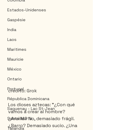
Colombia
Estados-Unidenses
Gaspésie
India
Laos
Maritimes
Mauricie
México
Ontario
Portugal
crédito: Grok
Républica Dominicana
Los dioses aztecas: "¿Con qué 
Saguenay - Lac St-Jean
vamos a crear al hombre? 
¿Arcilla? No, demasiado frágil. 
Santa-Marta
¿Barro? Demasiado sucio. ¿Una 
Tailandia