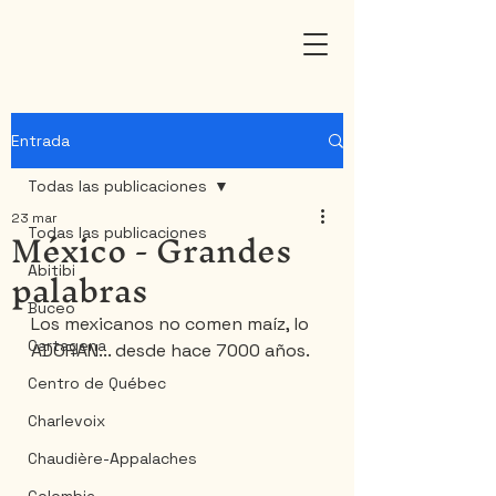
Entrada
Todas las publicaciones
23 mar
México - Grandes
Todas las publicaciones
palabras
Abitibi
Buceo
Los mexicanos no comen maíz, lo 
Cartagena
ADORAN... desde hace 7000 años.
Centro de Québec
Charlevoix
Chaudière-Appalaches