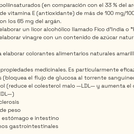
poliinsaturados (en comparación con el 33 % del arg
de vitamina E (antioxidante) de más de 100 mg/100
on los 65 mg del argán.
 elaborar un licor alcohólico llamado Fico d'India o "
a elaborar vinagre con un contenido de azúcar natura
a elaborar colorantes alimentarios naturales amarill
 propiedades medicinales. Es particularmente eficaz
s (bloquea el flujo de glucosa al torrente sanguíne
rol (reduce el colesterol malo —LDL— y aumenta el c
HDL—)
clerosis
 de peso
e estómago e intestino
nos gastrointestinales