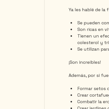
Ya les hablé de la 
Se pueden come
Son ricas en v
Tienen un efec
colesterol y tri
Se utilizan pa
¡Son increíbles!
Además, por si fue
Formar setos d
Crear cortafue
Combatir la er
Crear jardines