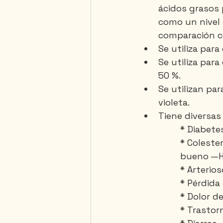
ácidos grasos 
como un nivel 
comparación c
Se utiliza para
Se utiliza par
50 %.
Se utilizan par
violeta.
Tiene diversas
* Diabete
* Coleste
bueno —
* Arterios
* Pérdida
* Dolor d
* Trastor