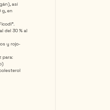
án), así 
 g, en 
Ficodi".
l del 30 % al 
os y rojo-
 para:
o)
olesterol 