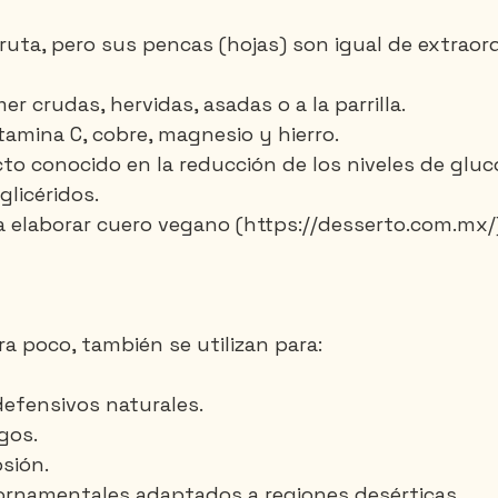
fruta, pero sus pencas (hojas) son igual de extraord
r crudas, hervidas, asadas o a la parrilla.
itamina C, cobre, magnesio y hierro.
to conocido en la reducción de los niveles de gluc
glicéridos.
ra elaborar cuero vegano (https://desserto.com.mx/
ra poco, también se utilizan para:
efensivos naturales.
gos.
osión.
 ornamentales adaptados a regiones desérticas.