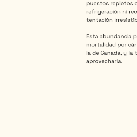
puestos repletos d
refrigeración ni re
tentación irresistib
Saguenay - Lac St-Jean
Esta abundancia po
mortalidad por cán
la de Canadá, y la
aprovecharla.