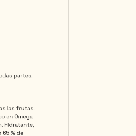
odas partes. 
s las frutas.
ico en Omega 
. Hidratante, 
n 65 % de 