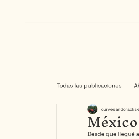
Todas las publicaciones
Ab
México 
curvesandcracks
Chaudière-Appalaches
Desde que llegué a
Maritimes
Mauricie