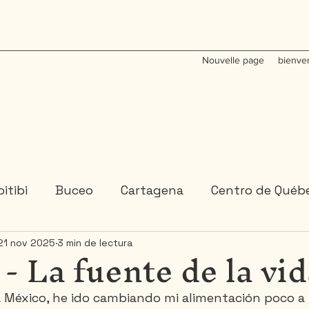
Nouvelle page
bienve
itibi
Buceo
Cartagena
Centro de Québ
- La fuente de la vi
21 nov 2025
3 min de lectura
Colombia
Estados-Unidenses
Gaspésie
 México, he ido cambiando mi alimentación poco a 
México
Ontario
Portugal
Républica D