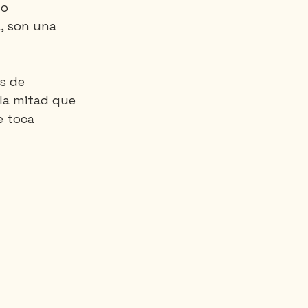
o 
a, son una 
s de 
la mitad que 
e toca 