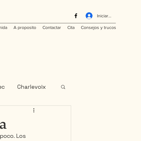
Iniciar sesión
nida
A proposito
Contactar
Cita
Consejos y trucos
ec
Charlevoix
da
India
Laos
poco. Los 
ominicana