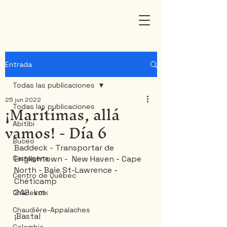
Entrada
Todas las publicaciones
25 jun 2022
¡Marítimas, allá
Todas las publicaciones
vamos! - Día 6
Abitibi
Buceo
Baddeck - Transportar de 
Cartagena
Englishtown -  New Haven - Cape 
North - Baie St-Lawrence -  
Centro de Québec
Chéticamp 
242  km 
Charlevoix
Chaudière-Appalaches
¡Basta!