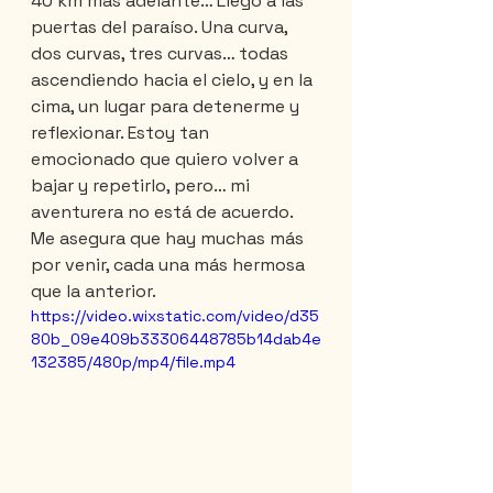
40 km más adelante… Llego a las 
puertas del paraíso. Una curva, 
dos curvas, tres curvas… todas 
ascendiendo hacia el cielo, y en la 
cima, un lugar para detenerme y 
reflexionar. Estoy tan 
emocionado que quiero volver a 
bajar y repetirlo, pero… mi 
aventurera no está de acuerdo. 
Me asegura que hay muchas más 
por venir, cada una más hermosa 
que la anterior.
https://video.wixstatic.com/video/d35
80b_09e409b33306448785b14dab4e
132385/480p/mp4/file.mp4