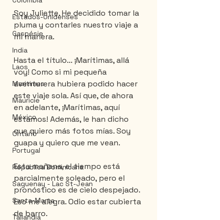
Colombia
Soy Juliette. He decidido tomar la 
Estados-Unidenses
pluma y contarles nuestro viaje a 
Gaspésie
mi manera.
India
Hasta el título… ¡Marítimas, allá 
Laos
voy! Como si mi pequeña 
aventurera hubiera podido hacer 
Maritimes
este viaje sola. Así que, de ahora 
Mauricie
en adelante, ¡Marítimas, aquí 
México
estamos! Además, le han dicho 
que quiero más fotos mías. Soy 
Ontario
guapa y quiero que me vean.
Portugal
Esta mañana, el tiempo está 
Républica Dominicana
parcialmente soleado, pero el 
Saguenay - Lac St-Jean
pronóstico es de cielo despejado. 
Santa-Marta
Eso me alegra. Odio estar cubierta 
de barro.
Tailandia