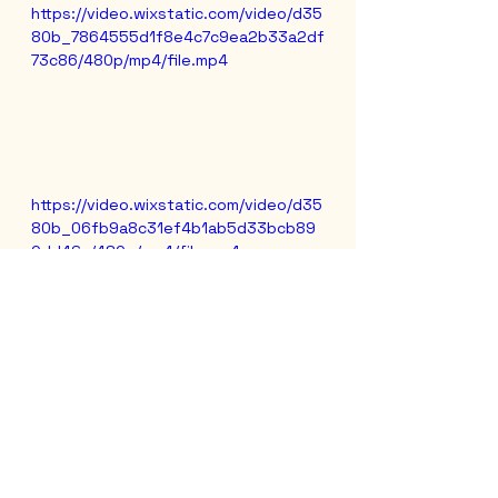
https://video.wixstatic.com/video/d35
80b_7864555d1f8e4c7c9ea2b33a2df
73c86/480p/mp4/file.mp4
https://video.wixstatic.com/video/d35
80b_06fb9a8c31ef4b1ab5d33bcb89
0dd46c/480p/mp4/file.mp4
Me quedé sin aliento cuando mi 
chófera frenó de golpe. Una 
cierva había decidido cruzarse en 