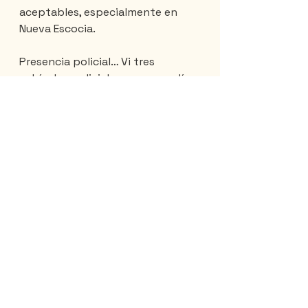
aceptables, especialmente en 
Nueva Escocia.
Presencia policial… Vi tres 
vehículos policiales en nueve días 
en las Maritimes.
Lo que más nos gustó… el paisaje 
y las curvas, pero sobre todo las 
sonrisas y la alegría de vivir.
Equipo… Está claro que mi 
aventurera va a comprarse una 
chaqueta térmica y una bolsa 
impermeable. Sus bonitas alforjas 
Gear son inútiles cuando llueve.
Ropa… Le encanta su conjunto de 