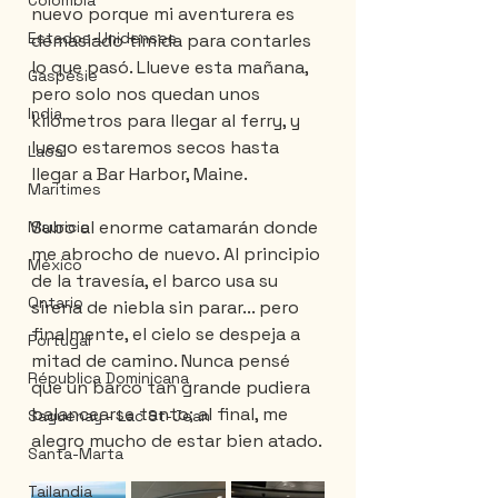
Colombia
nuevo porque mi aventurera es 
Estados-Unidenses
demasiado tímida para contarles 
lo que pasó. Llueve esta mañana, 
Gaspésie
pero solo nos quedan unos 
India
kilómetros para llegar al ferry, y 
luego estaremos secos hasta 
Laos
llegar a Bar Harbor, Maine.
Maritimes
Subo al enorme catamarán donde 
Mauricie
me abrocho de nuevo. Al principio 
México
de la travesía, el barco usa su 
Ontario
sirena de niebla sin parar... pero 
finalmente, el cielo se despeja a 
Portugal
mitad de camino. Nunca pensé 
Républica Dominicana
que un barco tan grande pudiera 
balancearse tanto; al final, me 
Saguenay - Lac St-Jean
alegro mucho de estar bien atado.
Santa-Marta
Tailandia