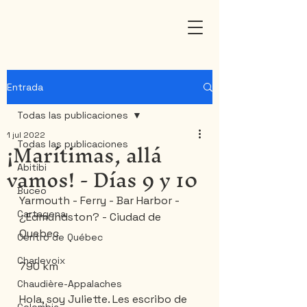
Entrada
Todas las publicaciones
1 jul 2022
¡Marítimas, allá
Todas las publicaciones
vamos! - Días 9 y 10
Abitibi
Buceo
Yarmouth - Ferry - Bar Harbor - 
Cartagena
¿Edmundston? - Ciudad de 
Quebec
Centro de Québec
Charlevoix
790 km
Chaudière-Appalaches
Hola, soy Juliette. Les escribo de 