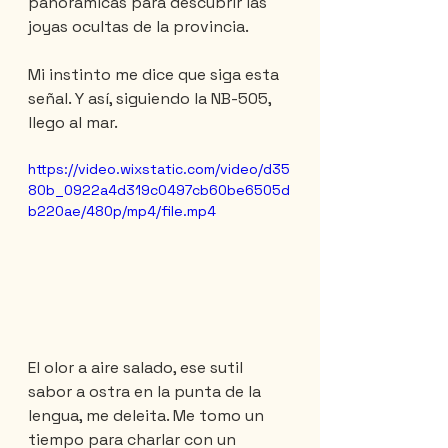
panorámicas para descubrir las 
joyas ocultas de la provincia.
Mi instinto me dice que siga esta 
señal. Y así, siguiendo la NB-505, 
llego al mar.
https://video.wixstatic.com/video/d35
80b_0922a4d319c0497cb60be6505d
b220ae/480p/mp4/file.mp4
El olor a aire salado, ese sutil 
sabor a ostra en la punta de la 
lengua, me deleita. Me tomo un 
tiempo para charlar con un 