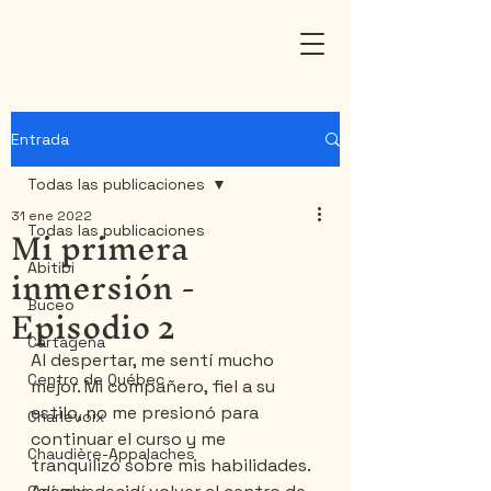
Entrada
Todas las publicaciones
31 ene 2022
Mi primera
Todas las publicaciones
inmersión -
Abitibi
Episodio 2
Buceo
Cartagena
Al despertar, me sentí mucho 
Centro de Québec
mejor. Mi compañero, fiel a su 
estilo, no me presionó para 
Charlevoix
continuar el curso y me 
Chaudière-Appalaches
tranquilizó sobre mis habilidades. 