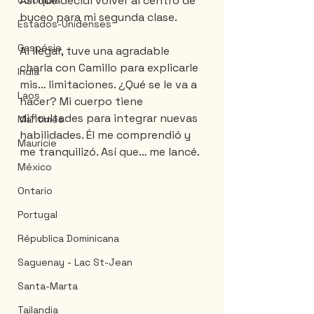
Así que decidí volver al centro de 
Colombia
buceo para mi segunda clase.
Estados-Unidenses
Gaspésie
Al llegar, tuve una agradable 
charla con Camillo para explicarle 
India
mis… limitaciones. ¿Qué se le va a 
Laos
hacer? Mi cuerpo tiene 
dificultades para integrar nuevas 
Maritimes
habilidades. Él me comprendió y 
Mauricie
me tranquilizó. Así que… me lancé.
México
Ontario
Portugal
Républica Dominicana
Saguenay - Lac St-Jean
Santa-Marta
Tailandia