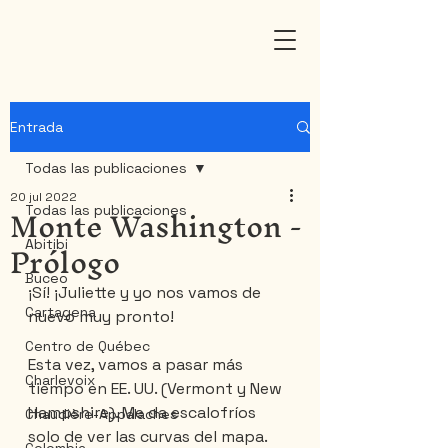
Entrada
Todas las publicaciones
20 jul 2022
Monte Washington -
Todas las publicaciones
Prólogo
Abitibi
Buceo
¡Sí! ¡Juliette y yo nos vamos de 
Cartagena
nuevo muy pronto!
Centro de Québec
Esta vez, vamos a pasar más 
Charlevoix
tiempo en EE. UU. (Vermont y New 
Hampshire). Me da escalofríos 
Chaudière-Appalaches
solo de ver las curvas del mapa. 