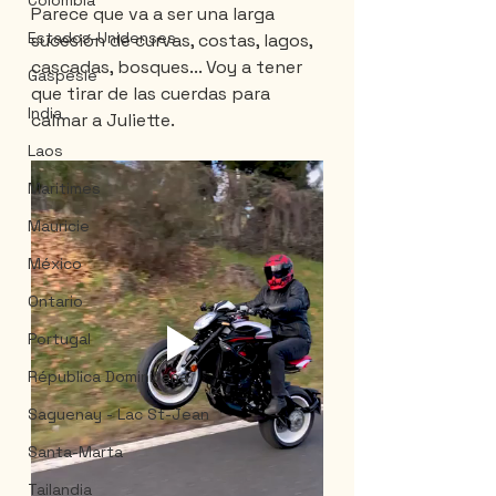
Colombia
Parece que va a ser una larga 
Estados-Unidenses
sucesión de curvas, costas, lagos, 
cascadas, bosques... Voy a tener 
Gaspésie
que tirar de las cuerdas para 
India
calmar a Juliette.
Laos
Maritimes
Mauricie
México
Ontario
Portugal
Républica Dominicana
Saguenay - Lac St-Jean
Santa-Marta
Tailandia