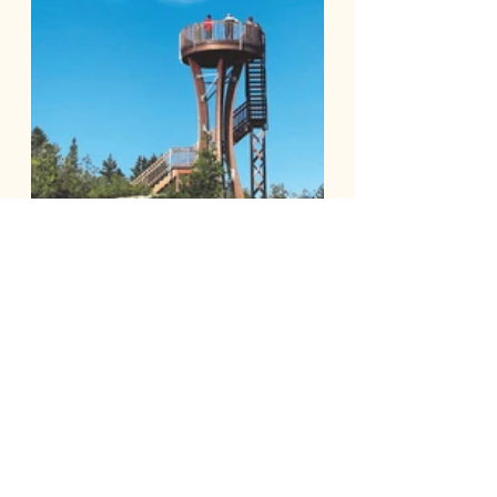
La caminata empieza a pasar 
factura. Hace cada vez más frío, y 
el cansancio aumenta con cada 
kilómetro.
Paso rápidamente la primera 
Beurrerie-École (Fábrica de 