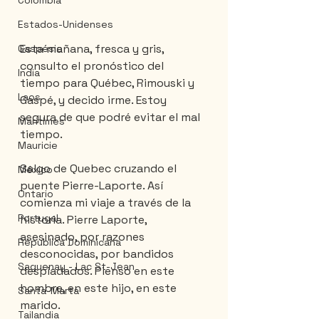
Colombia
Estados-Unidenses
Esta mañana, fresca y gris, 
Gaspésie
consulto el pronóstico del 
India
tiempo para Québec, Rimouski y 
Laos
Gaspé, y decido irme. Estoy 
segura de que podré evitar el mal 
Maritimes
tiempo.
Mauricie
Salgo de Quebec cruzando el 
México
puente Pierre-Laporte. Así 
Ontario
comienza mi viaje a través de la 
Portugal
historia. Pierre Laporte, 
asesinado, por razones 
Républica Dominicana
desconocidas, por bandidos 
Saguenay - Lac St-Jean
despiadados. Pienso en este 
hombre, en este hijo, en este 
Santa-Marta
marido.
Tailandia