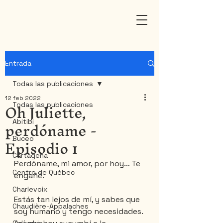
Entrada
Todas las publicaciones
12 feb 2022
Oh Juliette,
Todas las publicaciones
perdóname -
Abitibi
Episodio 1
Buceo
Cartagena
Perdóname, mi amor, por hoy… Te 
Centro de Québec
engañé.
Charlevoix
Estás tan lejos de mí, y sabes que 
Chaudière-Appalaches
soy humano y tengo necesidades. 