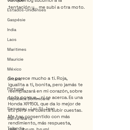
Así que hoy sucumbí a la 
Colombia
tentación y… me subí a otra moto.
Estados-Unidenses
Gaspésie
India
Laos
Maritimes
Mauricie
México
Se parece mucho a ti. Roja, 
Ontario
igualita a ti, bonita, pero jamás te 
Portugal
reemplazará en mi corazón, sobre 
todo porque... ni se acerca. Es una 
Républica Dominicana
Honda XR150L que da lo mejor de 
Saguenay - Lac St-Jean
sí... pero me cuesta subir cuestas. 
Me has consentido con más 
Santa-Marta
rendimiento, más respuesta, 
Tailandia
más... ¡brum, brum!