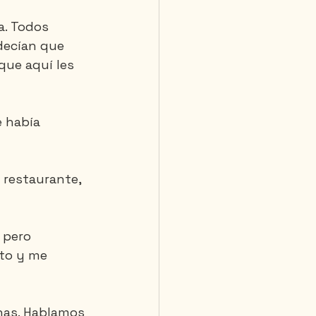
a. Todos 
decían que 
que aquí les 
 había 
 restaurante, 
 pero 
ato y me 
nas. Hablamos 