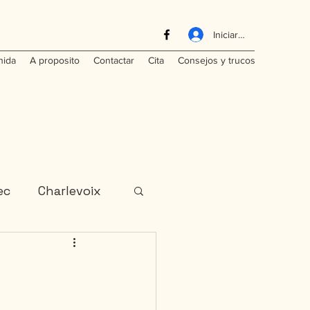
Iniciar sesión
nida
A proposito
Contactar
Cita
Consejos y trucos
ec
Charlevoix
India
Laos
ominicana