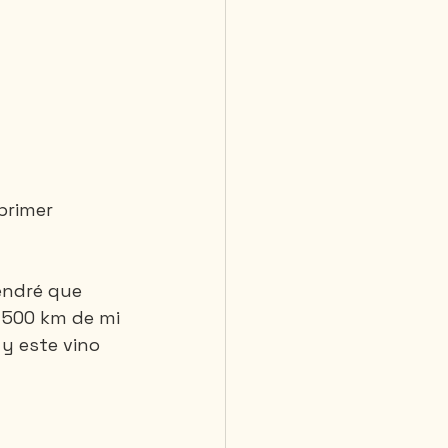
primer 
endré que 
 500 km de mi 
y este vino 