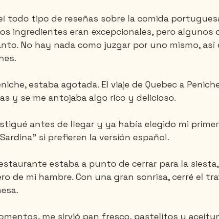
 leí todo tipo de reseñas sobre la comida portugues
los ingredientes eran excepcionales, pero algunos 
Santa-Marta
Tailandia
Vietnam
anto. No hay nada como juzgar por uno mismo, así 
nes.
niche, estaba agotada. El viaje de Quebec a Peniche
as y se me antojaba algo rico y delicioso.
stigué antes de llegar y ya había elegido mi primer
 Sardina" si prefieren la versión español.
estaurante estaba a punto de cerrar para la siesta,
ro de mi hambre. Con una gran sonrisa, cerré el tr
esa.
mentos, me sirvió pan fresco, pastelitos y aceitu