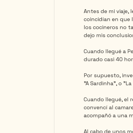
Antes de mi viaje,
coincidían en que 
Saguenay - Lac St-Jean
los cocineros no t
dejo mis conclusio
Cuando llegué a Pe
durado casi 40 hor
Por supuesto, inve
"A Sardinha", o "La
Cuando llegué, el r
convencí al camare
acompañó a una m
Al cabo de unos mo