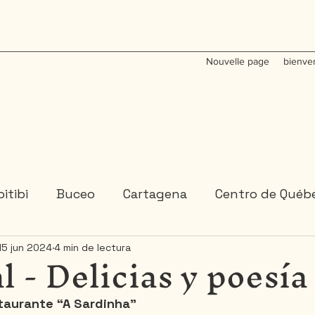
Nouvelle page
bienve
itibi
Buceo
Cartagena
Centro de Québ
l - Delicias y poesía
15 jun 2024
4 min de lectura
Colombia
Estados-Unidenses
Gaspésie
staurante “A Sardinha”
México
Ontario
Portugal
Républica D