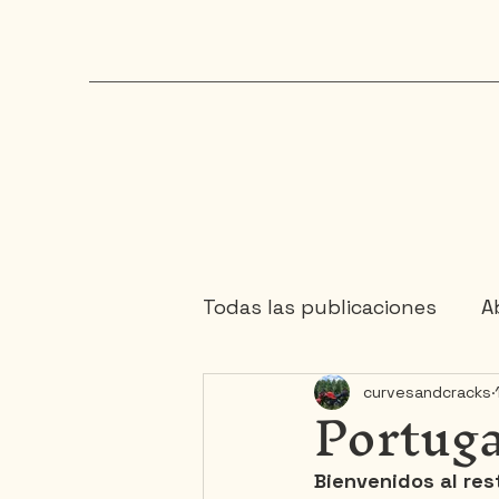
Todas las publicaciones
Ab
Portuga
curvesandcracks
Chaudière-Appalaches
Bienvenidos al re
Maritimes
Mauricie