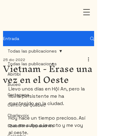
Entrada
Todas las publicaciones
25 dic 2022
Vietnam - Érase una
Todas las publicaciones
vez en el Oeste
Abitibi
Buceo
Llevo unos días en Hội An, pero la 
Cartagena
lluvia persistente me ha 
mantenido en la ciudad.
Centro de Québec
Charlevoix
Hoy hace un tiempo precioso. Así 
que me subo a la moto y me voy 
Chaudière-Appalaches
al oeste.