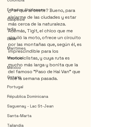
Colombia
Estados-Unidenses
¿Por qué al oeste? Bueno, para 
alejarme de las ciudades y estar 
Gaspésie
más cerca de la naturaleza. 
India
Además, Tigit, el chico que me 
alquiló la moto, ofrece un circuito 
Laos
por las montañas que, según él, es 
Maritimes
imprescindible para los 
motociclistas, y cuya ruta es 
Mauricie
mucho más larga y bonita que la 
México
del famoso "Paso de Hai Van" que 
Ontario
hice la semana pasada.
Portugal
Républica Dominicana
Saguenay - Lac St-Jean
Santa-Marta
Tailandia