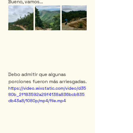
Bueno, vamos...
Debo admitir que algunas 
porciones fueron más arriesgadas.
https://video.wixstatic.com/video/d35
80b_2f183592a29f4138a836bcb835
db43a8/1080p/mp4/file.mp4