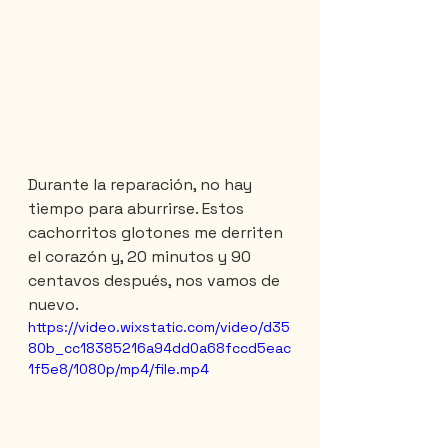
Durante la reparación, no hay 
tiempo para aburrirse. Estos 
cachorritos glotones me derriten 
el corazón y, 20 minutos y 90 
centavos después, nos vamos de 
nuevo.
https://video.wixstatic.com/video/d35
80b_cc18385216a94dd0a68fccd5eac
1f5e8/1080p/mp4/file.mp4