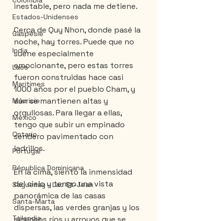
Colombia
inestable, pero nada me detiene.
Estados-Unidenses
Cerca de Quy Nhon, donde pasé la 
Gaspésie
noche, hay torres. Puede que no 
India
suene especialmente 
emocionante, pero estas torres 
Laos
fueron construidas hace casi 
Maritimes
1000 años por el pueblo Cham, y 
aún se mantienen altas y 
Mauricie
orgullosas. Para llegar a ellas, 
México
tengo que subir un empinado 
Ontario
sendero pavimentado con 
ladrillos.
Portugal
Républica Dominicana
En la cima, siento la inmensidad 
del cielo y tengo una vista 
Saguenay - Lac St-Jean
panorámica de las casas 
Santa-Marta
dispersas, las verdes granjas y los 
Tailandia
sinuosos ríos y arroyos que se 