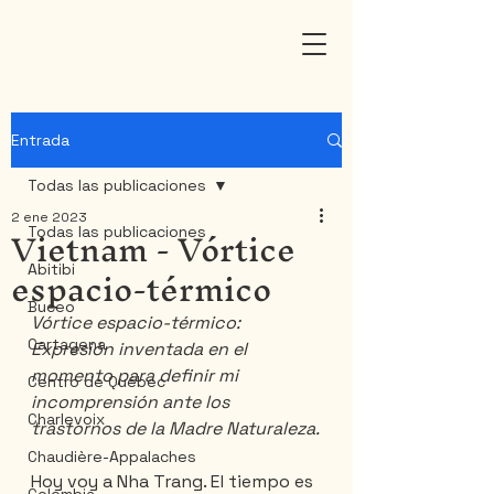
Entrada
Todas las publicaciones
2 ene 2023
Vietnam - Vórtice
Todas las publicaciones
espacio-térmico
Abitibi
Buceo
Vórtice espacio-térmico: 
Cartagena
Expresión inventada en el 
momento para definir mi 
Centro de Québec
incomprensión ante los 
Charlevoix
trastornos de la Madre Naturaleza.
Chaudière-Appalaches
Hoy voy a Nha Trang. El tiempo es 