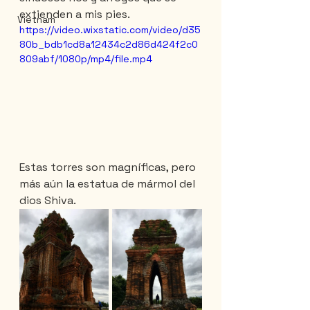
extienden a mis pies.
Vietnam
https://video.wixstatic.com/video/d35
80b_bdb1cd8a12434c2d86d424f2c0
809abf/1080p/mp4/file.mp4
Estas torres son magníficas, pero 
más aún la estatua de mármol del 
dios Shiva.