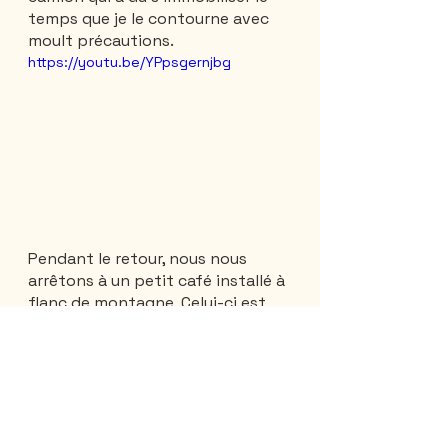
temps que je le contourne avec 
moult précautions. 
https://youtu.be/YPpsgernjbg
Pendant le retour, nous nous 
arrêtons à un petit café installé à 
flanc de montagne, Celui-ci est 
tenu par un allemand qui a décidé 
de vivre au soleil... 