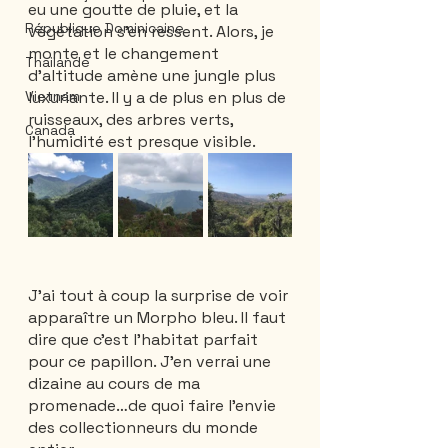
eu une goutte de pluie, et la 
République Dominicaine
végétation s’en ressent. Alors, je 
monte et le changement 
Thailande
d’altitude amène une jungle plus 
Vietnam
luxuriante. Il y a de plus en plus de 
ruisseaux, des arbres verts, 
Canada
l’humidité est presque visible.
J’ai tout à coup la surprise de voir 
apparaître un Morpho bleu. Il faut 
dire que c’est l’habitat parfait 
pour ce papillon. J’en verrai une 
dizaine au cours de ma 
promenade…de quoi faire l’envie 
des collectionneurs du monde 