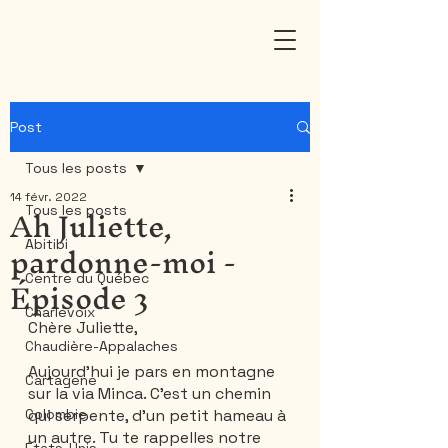
Post
Tous les posts
14 févr. 2022
Ah Juliette,
Tous les posts
pardonne-moi -
Abitibi
Épisode 3
Centre du Québec
Charlevoix
Chère Juliette,
Chaudière-Appalaches
Aujourd’hui je pars en montagne 
Cartagene
sur la via Minca. C’est un chemin 
Colombie
qui serpente, d’un petit hameau à 
un autre. Tu te rappelles notre 