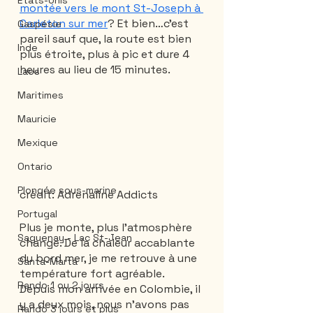
États-Unis
montée vers le mont St-Joseph à 
Carleton sur mer
? Et bien…c’est 
Gaspésie
pareil sauf que, la route est bien 
Inde
plus étroite, plus à pic et dure 4 
heures au lieu de 15 minutes.
Laos
Maritimes
Mauricie
Mexique
Ontario
Plongée sous-marine
crédit: Adrenaline Addicts
Portugal
Plus je monte, plus l’atmosphère 
Saguenay - Lac St-Jean
change. De la chaleur accablante 
du bord mer, je me retrouve à une 
Santa-Marta
température fort agréable. 
Rando 1 ou 2 jours
Depuis mon arrivée en Colombie, il 
y a deux mois, nous n’avons pas 
Rando 3 jours et plus