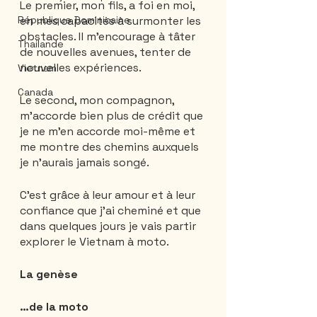
Le premier, mon fils, a foi en moi, 
en mes capacités à surmonter les 
République Dominicaine
obstacles. Il m'encourage à tâter 
Thailande
de nouvelles avenues, tenter de 
nouvelles expériences. 
Vietnam
Canada
Le second, mon compagnon, 
m'accorde bien plus de crédit que 
je ne m'en accorde moi-même et 
me montre des chemins auxquels 
je n'aurais jamais songé.    
C'est grâce à leur amour et à leur 
confiance que j'ai cheminé et que 
dans quelques jours je vais partir 
explorer le Vietnam à moto.
La genèse 
…de la moto