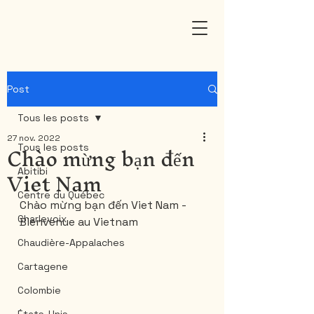
Post
Tous les posts
27 nov. 2022
Chào mừng bạn đến
Tous les posts
Viet Nam
Abitibi
Centre du Québec
Chào mừng bạn đến Viet Nam - 
Charlevoix
Bienvenue au Vietnam
Chaudière-Appalaches
Cartagene
Colombie