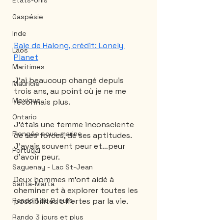
États-Unis
Gaspésie
Inde
Baie de Halong, crédit: Lonely 
Laos
Planet
Maritimes
J'ai beaucoup changé depuis 
Mauricie
trois ans, au point où je ne me 
Mexique
reconnais plus.
Ontario
J'étais une femme inconsciente 
Plongée sous-marine
de ses forces, de ses aptitudes.  
J'avais souvent peur et…peur 
Portugal
d'avoir peur. 
Saguenay - Lac St-Jean
Deux hommes m'ont aidé à 
Santa-Marta
cheminer et à explorer toutes les 
possibilités offertes par la vie. 
Rando 1 ou 2 jours
Rando 3 jours et plus