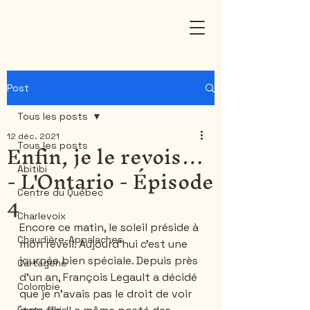
Post
Tous les posts
12 déc. 2021
Enfin, je le revois…
Tous les posts
- L'Ontario - Épisode
Abitibi
4
Centre du Québec
Charlevoix
Encore ce matin, le soleil préside à 
Chaudière-Appalaches
mon réveil. Aujourd’hui c’est une 
journée bien spéciale. Depuis près 
Cartagene
d’un an, François Legault a décidé 
Colombie
que je n’avais pas le droit de voir 