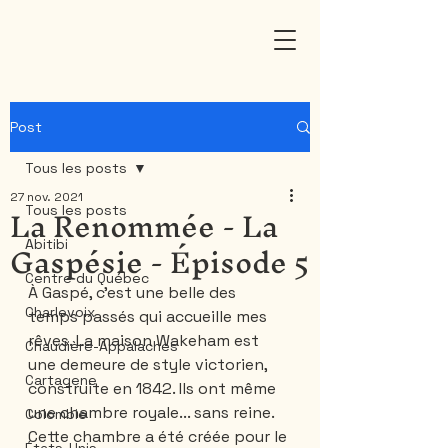
Post
Tous les posts
27 nov. 2021
La Renommée - La
Tous les posts
Gaspésie - Épisode 5
Abitibi
Centre du Québec
À Gaspé, c’est une belle des 
Charlevoix
temps passés qui accueille mes 
rêves. La maison Wakeham est 
Chaudière-Appalaches
une demeure de style victorien, 
Cartagene
construite en 1842. Ils ont même 
une chambre royale... sans reine. 
Colombie
Cette chambre a été créée pour le 