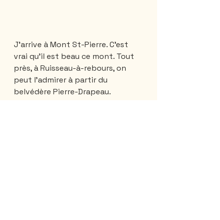
J’arrive à Mont St-Pierre. C’est 
vrai qu’il est beau ce mont. Tout 
près, à Ruisseau-à-rebours, on 
peut l’admirer à partir du 
belvédère Pierre-Drapeau. 
L’endroit parfait pour pique-
niquer. 
Un de mes buts, durant mon tour 
de la Gaspésie, est le phare de La 
Martre. Ce phare, toujours en 