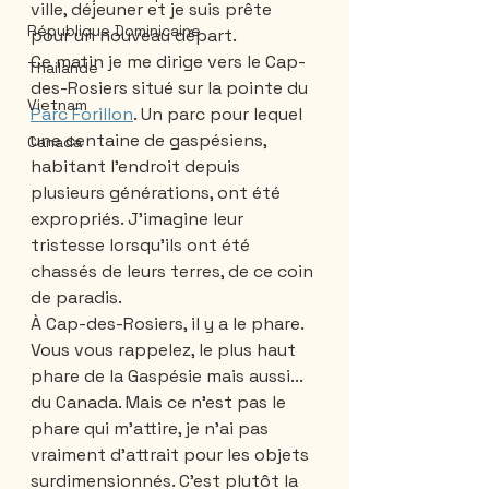
ville, déjeuner et je suis prête 
République Dominicaine
pour un nouveau départ. 
Ce matin je me dirige vers le Cap-
Thailande
des-Rosiers situé sur la pointe du 
Vietnam
Parc Forillon
. Un parc pour lequel 
une centaine de gaspésiens, 
Canada
habitant l’endroit depuis 
plusieurs générations, ont été 
expropriés. J’imagine leur 
tristesse lorsqu’ils ont été 
chassés de leurs terres, de ce coin 
de paradis.
À Cap-des-Rosiers, il y a le phare. 
Vous vous rappelez, le plus haut 
phare de la Gaspésie mais aussi... 
du Canada. Mais ce n’est pas le 
phare qui m’attire, je n’ai pas 
vraiment d’attrait pour les objets 
surdimensionnés. C’est plutôt la 