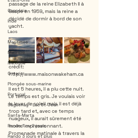
États-Unis
passage de la reine Elizabeth II à 
Gaspésie
Gaspé en 1959, mais la reine a 
décidé de dormir à bord de son 
Inde
yacht.
Laos
Maritimes
Mauricie
Mexique
crédit: 
Ontario
http://www.maisonwakeham.ca
Plongée sous-marine
Il est 5 heures, il a plu cette nuit. 
Portugal
Le temps est gris. Je voulais voir 
le lever de soleil mais il est déjà 
Saguenay - Lac St-Jean
trop tard et, avec ce temps 
Santa-Marta
nuageux, il aurait sûrement été 
moins impressionnant. 
Rando 1 ou 2 jours
Promenade matinale à travers la 
Rando 3 jours et plus