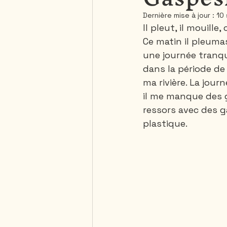
Dernière mise à jour :
10
Il pleut, il mouille,
Saguenay - Lac St-Jean
Ce matin il pleuma
une journée tranqu
dans la période de 
République Dominicaine
ma rivière. La jou
il me manque des g
ressors avec des g
plastique.