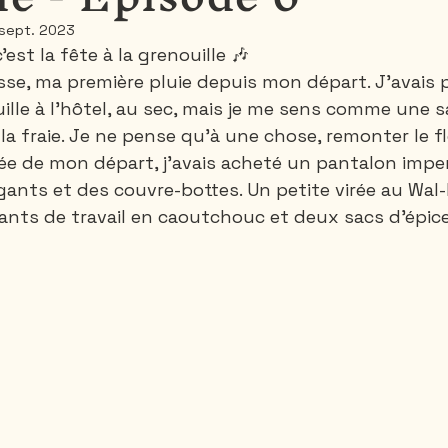
 sept. 2023
 c’est la fête à la grenouille 🎶
Santa-Marta
Rando 1 ou 2 jours
Rando 3
sse, ma première pluie depuis mon départ. J’avais 
ille à l’hôtel, au sec, mais je me sens comme une
la fraie. Je ne pense qu’à une chose, remonter le f
Thailande
Vietnam
Canada
rnée de mon départ, j’avais acheté un pantalon imp
ants et des couvre-bottes. Un petite virée au Wal-M
ants de travail en caoutchouc et deux sacs d’épice