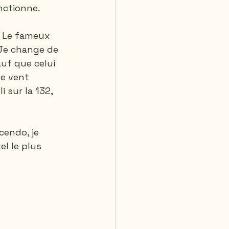
nctionne. 
. Le fameux 
 Je change de 
auf que celui 
le vent 
 sur la 132, 
cendo, je 
el le plus 