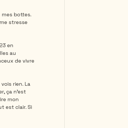
 mes bottes. 
a me stresse 
23 en 
les au 
nceux de vivre 
vois rien. La 
r, ça n’est 
tire mon 
 est clair. Si 