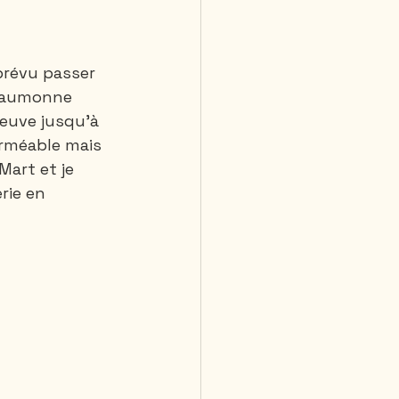
 jours et plus
prévu passer 
 saumonne 
leuve jusqu’à 
erméable mais 
art et je 
rie en 