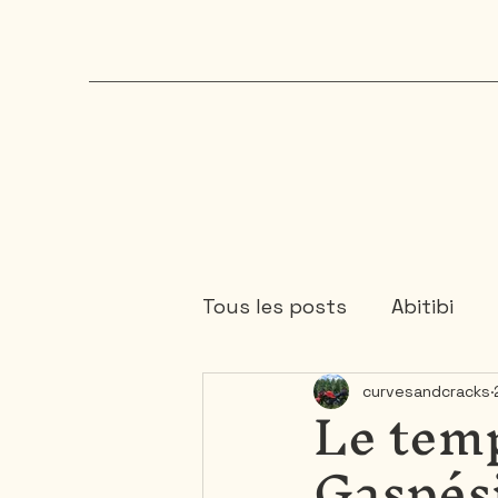
Tous les posts
Abitibi
Le temp
curvesandcracks
Cartagene
Colombie
Gaspési
Mauricie
Mexique