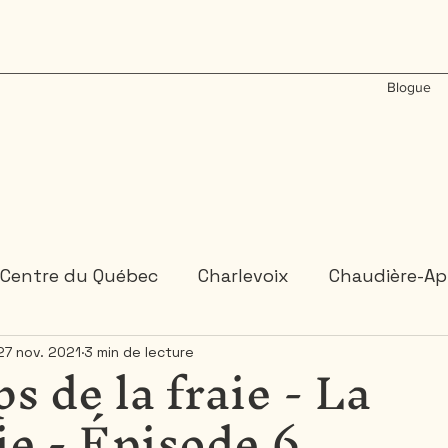
Blogue
Centre du Québec
Charlevoix
Chaudière-Ap
s de la fraie - La
27 nov. 2021
3 min de lecture
États-Unis
Gaspésie
Inde
Laos
M
e - Épisode 6
Ontario
Plongée sous-marine
Portugal