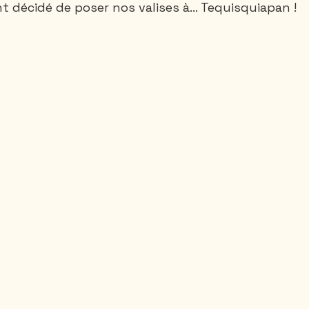
t décidé de poser nos valises à... Tequisquiapan !
Santa-Marta
Rando 1 ou 2 jours
Rando 3
Thailande
Vietnam
Canada