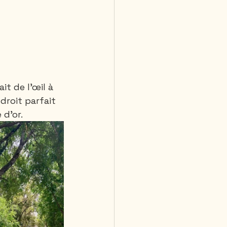
it de l’œil à 
roit parfait 
 d’or.