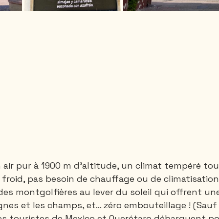
 air pur à 1900 m d’altitude, un climat tempéré tout
 froid, pas besoin de chauffage ou de climatisation
 des montgolfières au lever du soleil qui offrent un
gnes et les champs, et… zéro embouteillage ! (Sauf 
 touristes de Mexico et Querétaro débarquent pou