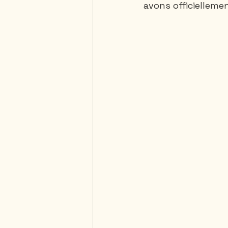
avons officiellemen
Saguenay - Lac St-Jean
République Dominicaine