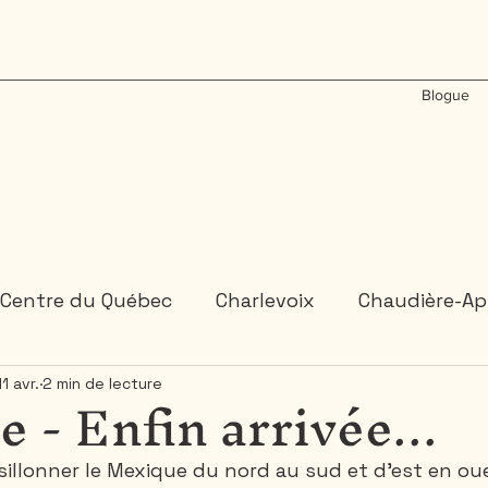
Blogue
Centre du Québec
Charlevoix
Chaudière-Ap
 - Enfin arrivée...
11 avr.
2 min de lecture
États-Unis
Gaspésie
Inde
Laos
M
sillonner le Mexique du nord au sud et d’est en ou
Ontario
Plongée sous-marine
Portugal