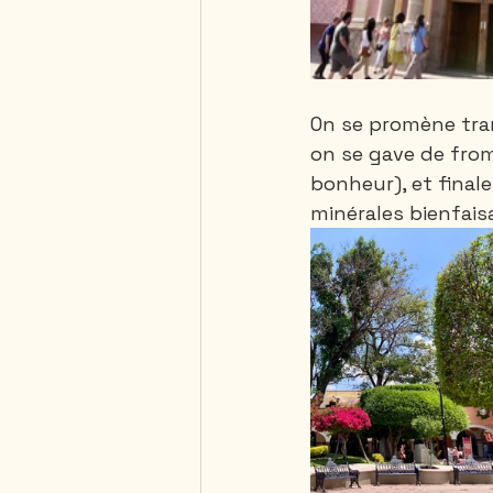
On se promène tran
on se gave de from
bonheur), et final
minérales bienfaisa