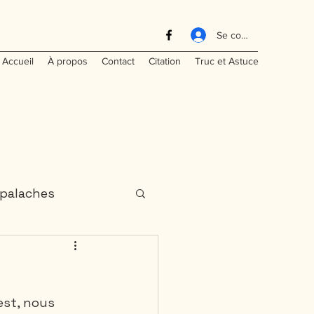
Se connecter
Accueil
À propos
Contact
Citation
Truc et Astuce
palaches
aritimes
est, nous 