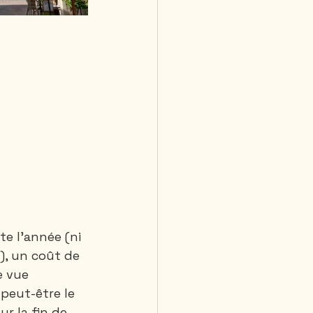
e l’année (ni 
), un coût de 
e vue 
peut-être le 
r la fin de 