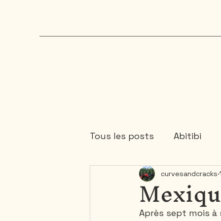
Tous les posts
Abitibi
Mexique
curvesandcracks
Cartagene
Colombie
Après sept mois à 
Mauricie
Mexique