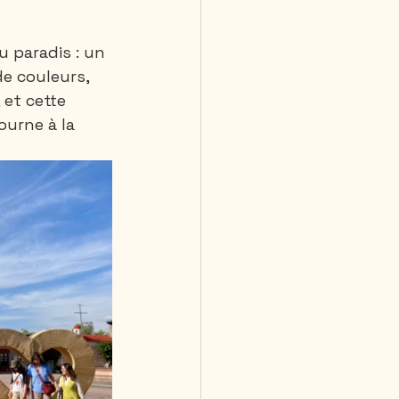
u paradis : un 
e couleurs, 
 et cette 
ourne à la 