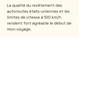
La qualité du revêtement des 
autoroutes états-uniennes et les 
limites de vitesse à 120 km/h 
rendent fort agréable le début de 
mon voyage. 
Finalement, j'arrive au  río Bravo 
del Norte ( appelé río Grande aux 
États-Unis), cet immense fleuve 
qui sert de frontière entre les 
États-unis et le Mexique sur plus 
de 2000 km.