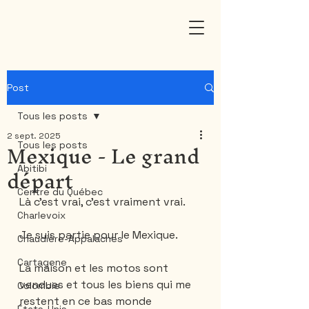
Post
Tous les posts
2 sept. 2025
Mexique - Le grand
Tous les posts
départ
Abitibi
Centre du Québec
Là c’est vrai, c’est vraiment vrai.
Charlevoix
Je suis partie pour le Mexique. 
Chaudière-Appalaches
Cartagene
La maison et les motos sont 
vendues et tous les biens qui me 
Colombie
restent en ce bas monde 