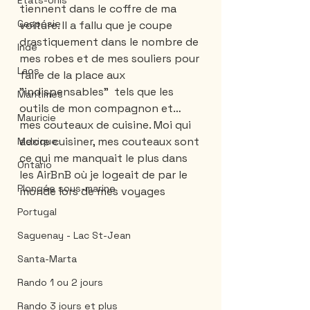
États-Unis
tiennent dans le coffre de ma 
Gaspésie
voiture. Il a fallu que je coupe 
drastiquement dans le nombre de 
Inde
mes robes et de mes souliers pour 
Laos
faire de la place aux 
"indispensables"  tels que les 
Maritimes
outils de mon compagnon et… 
Mauricie
mes couteaux de cuisine. Moi qui 
adore cuisiner, mes couteaux sont 
Mexique
ce qui me manquait le plus dans 
Ontario
les AirBnB où je logeait de par le 
Plongée sous-marine
monde lors de mes voyages 
Portugal
Saguenay - Lac St-Jean
Santa-Marta
Rando 1 ou 2 jours
Rando 3 jours et plus