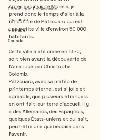
Après avoir visité Morelia, je 
République Dominicaine
prend donc le temps d’aller à la 
Thailande
rencontre de Pátzcuaro qui est 
une petite ville d’environ 50 000 
Vietnam
habitants. 
Canada
Cette ville a été créée en 1320, 
soit bien avant la découverte de 
l’Amérique par Christophe 
Colomb. 
Pátzcuaro, avec sa météo de 
printemps éternel, est si jolie et 
agréable, que plusieurs étrangers 
en ont fait leur terre d’accueil. Il y 
a des Allemands, des Espagnols, 
quelques États-uniens et qui sait, 
peut-être une québécoise dans 
l’avenir. 