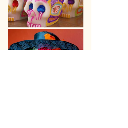
crédits: crânes en 
sucre
tepasa.mx
,
 La Catarina 
mexicodesconocido.com.mx