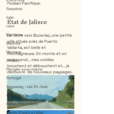
États-Unis
l’océan Pacifique. 
Gaspésie
Inde
État de Jalisco
Laos
Maritimes
La route vers Bucerías, une petite 
ville située près de Puerto 
Mauricie
Vallarta, est belle et 
Mexique
montagneuse. On monte et on 
redescend… mes oreilles 
Ontario
bouchent et débouchent et… je 
Plongée sous-marine
découvre  de nouveaux paysages. 
Portugal
Saguenay - Lac St-Jean
Santa-Marta
Rando 1 ou 2 jours
Rando 3 jours et plus