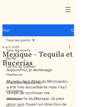
Post
Tous les posts
8 oct. 2025
Mexique - Tequila et
Tous les posts
Bucerías
Abitibi
Centre du Québec
Aujourd’hui, je déménage. 
Charlevoix
Morelia, dans l'état du Michoacán, 
Chaudière-Appalaches
a été très accueillante mais il est 
Cartagene
temps de continuer ma 
découverte du Mexique. Je pars 
Colombie
donc vers l’ouest en direction de 