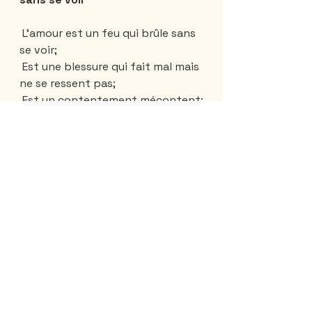
 L'amour est un feu qui brûle sans 
se voir;
 Est une blessure qui fait mal mais 
ne se ressent pas;
 Est un contentement mécontent;
 Est une douleur qui rend fou sans 
faire mal;
 Est un non vouloir plus que bien 
vouloir;
 Est être solitaire parmi des gens;
 Est ne jamais se contenter d'être 
content;
 Est un soin qui se gagne en le 
perdant;
 Est vouloir être emprisonné par 