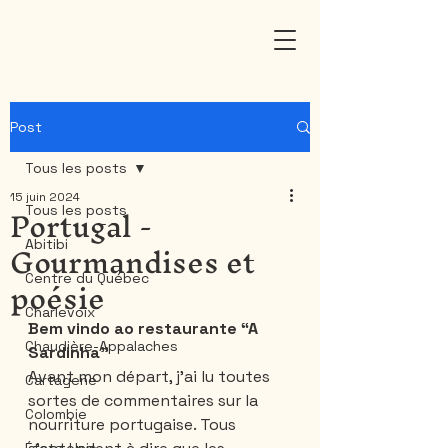
Post
Tous les posts
15 juin 2024
Portugal -
Tous les posts
Gourmandises et
Abitibi
poésie
Centre du Québec
Charlevoix
Bem vindo ao restaurante “A 
Chaudière-Appalaches
Sardinha”
Avant mon départ, j'ai lu toutes 
Cartagene
sortes de commentaires sur la 
Colombie
nourriture portugaise. Tous 