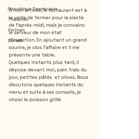
République Dominicaine
À mon arrivée, le restaurant est à 
la veille de fermer pour la sieste 
Thailande
de l'après-midi, mais je convainc 
Vietnam
le serveur de mon état 
d'inanition. En ajoutant un grand 
Canada
sourire, je clos l'affaire et il me 
présente une table. 
Quelques instants plus tard, il 
dépose devant moi, pain frais du 
jour, petites pâtés  et olives. Nous 
discutons quelques instants du 
menu et suite à ses conseils, je 
choisi le poisson grillé. 