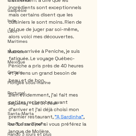
s'entendent à dire que les 
États-Unis
ingrédients sont exceptionnels 
Gaspésie
mais certains disent que les 
Inde
cuisiniers le sont moins. Rien de 
tel que de juger par soi-même, 
Laos
alors voici mes découvertes.
Maritimes
À mon arrivée à Peniche, je suis 
Mauricie
fatiguée. Le voyage Québec-
Mexique
Péniche a pris près de 40 heures 
Ontario
et je sens un grand besoin de 
beau et de bon.
Plongée sous-marine
Portugal
Bien évidemment, j'ai fait mes 
petites recherches avant 
Saguenay - Lac St-Jean
d'arriver et j'ai déjà choisi mon 
Santa-Marta
premier restaurant, 
"A Sardinha"
, 
ou "La sardine" si vous préférez la 
Rando 1 ou 2 jours
langue de Molière.
Rando 3 jours et plus