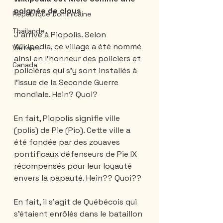
poignée de clous 
République Dominicaine
Thailande
J'arrive à Piopolis. Selon 
Wikipedia, ce village a été nommé 
Vietnam
ainsi en l'honneur des policiers et 
Canada
policières qui s'y sont installés à 
l'issue de la Seconde Guerre 
mondiale. Hein? Quoi? 
En fait, Piopolis signifie ville 
(polis) de Pie (Pio). Cette ville a 
été fondée par des zouaves 
pontificaux défenseurs de Pie IX 
récompensés pour leur loyauté 
envers la papauté. Hein?? Quoi?? 
En fait, il s’agit de Québécois qui 
s'étaient enrôlés dans le bataillon 