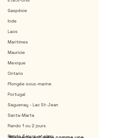
États-Unis
Gaspésie
Inde
Laos
Maritimes
Mauricie
Mexique
Ontario
Plongée sous-marine
Portugal
Saguenay - Lac St-Jean
Santa-Marta
Rando 1 ou 2 jours
Rando 3 jours et plus
Wikipédia est mêlé comme une 