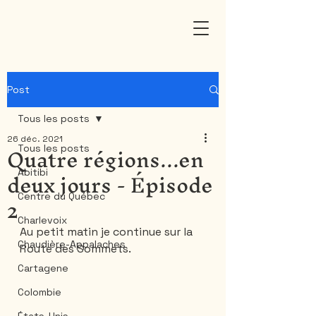
Post
Tous les posts
26 déc. 2021
Quatre régions...en
Tous les posts
deux jours - Épisode
Abitibi
2
Centre du Québec
Charlevoix
Au petit matin je continue sur la 
Chaudière-Appalaches
Route des Sommets. 
Cartagene
Colombie