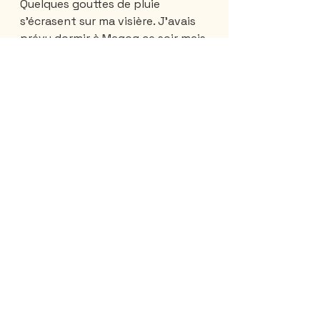
Quelques gouttes de pluie 
s’écrasent sur ma visière. J’avais 
prévu dormir à Magog ce soir mais 
la météo m’annonce que demain 
sera …pire.  Alors, à mon grand 
regret, je retourne vers Québec en 
tentant de devancer la pluie. Ma 
tentative est vaine. Il reste près 
de 80 km, avant d’arriver dans 
mon petit nid douillet, lorsque 
l’orage commence. Je suis sur la 
20, entourée de voitures et de 
camions qui me suivent de bien 
trop près. Heureusement, j’ai 
pensé à enfiler mon dossard 
fluorescent car je sais que je suis 
bien peu visible sous la pluie.
J’arrive enfin à la maison… 