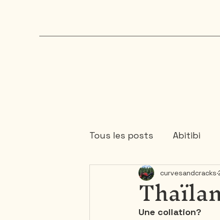
Tous les posts
Abitibi
Thaïla
curvesandcracks
Cartagene
Colombie
Une collation?
Mauricie
Mexique