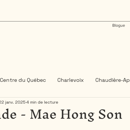
Blogue
Centre du Québec
Charlevoix
Chaudière-Ap
nde - Mae Hong Son
22 janv. 2025
4 min de lecture
États-Unis
Gaspésie
Inde
Laos
M
Ontario
Plongée sous-marine
Portugal