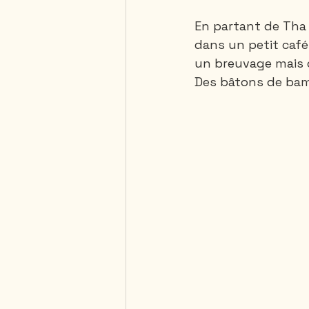
En partant de Tha 
dans un petit café
Saguenay - Lac St-Jean
un breuvage mais ce
Des bâtons de bamb
République Dominicaine