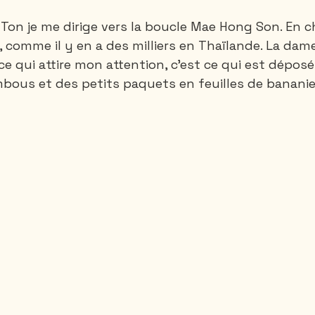
Ton je me dirige vers la boucle Mae Hong Son. En ch
, comme il y en a des milliers en Thaïlande. La dam
Santa-Marta
Rando 1 ou 2 jours
Rando 3
 qui attire mon attention, c’est ce qui est déposé s
ous et des petits paquets en feuilles de bananie
Thailande
Vietnam
Canada