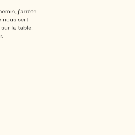
emin, j’arrête 
e nous sert 
 jours et plus
ur la table. 
r.