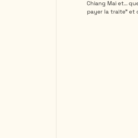
Chiang Mai et... qu
payer la traite" et
Saguenay - Lac St-Jean
République Dominicaine