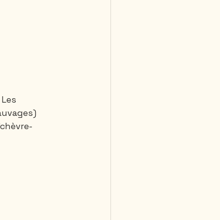
 Les 
auvages)  
"chèvre-