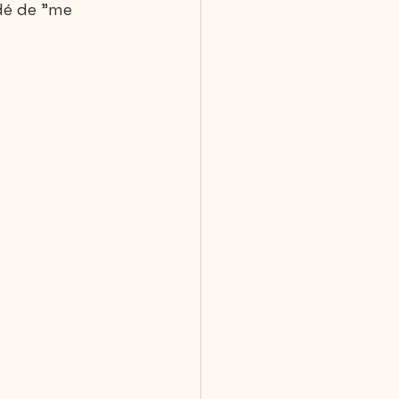
dé de "me 
 jours et plus