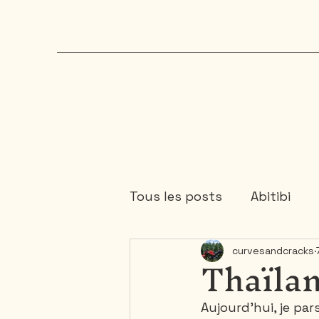
Tous les posts
Abitibi
Thaïlan
curvesandcracks
Cartagene
Colombie
Aujourd'hui, je pa
Mauricie
Mexique