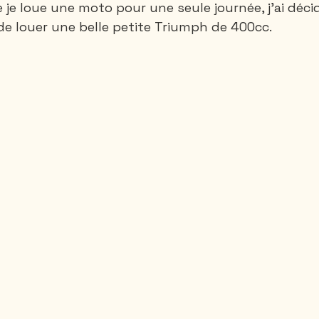
e je loue une moto pour une seule journée, j'ai déci
 de louer une belle petite Triumph de 400cc. 
Santa-Marta
Rando 1 ou 2 jours
Rando 3
Thailande
Vietnam
Canada