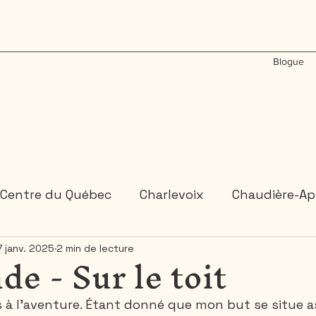
Blogue
Centre du Québec
Charlevoix
Chaudière-Ap
de - Sur le toit
7 janv. 2025
2 min de lecture
États-Unis
Gaspésie
Inde
Laos
M
rs à l'aventure. Étant donné que mon but se situe as
Ontario
Plongée sous-marine
Portugal