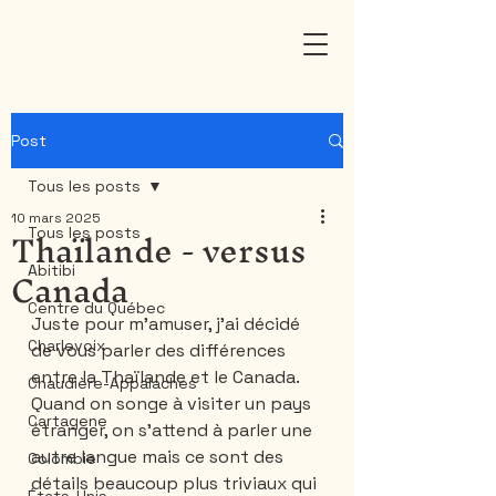
Post
Tous les posts
10 mars 2025
Thaïlande - versus
Tous les posts
Canada
Abitibi
Centre du Québec
Juste pour m’amuser, j’ai décidé 
Charlevoix
de vous parler des différences 
entre la Thaïlande et le Canada. 
Chaudière-Appalaches
Quand on songe à visiter un pays 
Cartagene
étranger, on s'attend à parler une 
autre langue mais ce sont des 
Colombie
détails beaucoup plus triviaux qui 