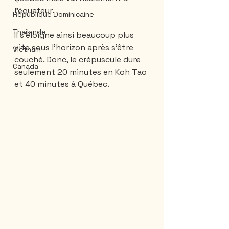
l’équateur. 
République Dominicaine
Thailande
Il s'éloigne ainsi beaucoup plus 
vite sous l'horizon après s'être 
Vietnam
couché. Donc, le crépuscule dure 
Canada
seulement 20 minutes en Koh Tao 
et 40 minutes à Québec.