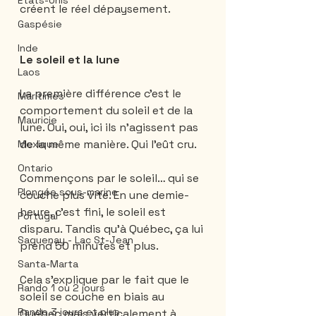
États-Unis
créent le réel dépaysement.  
Gaspésie
Inde
Le soleil et la lune
Laos
La première différence c’est le 
Maritimes
comportement du soleil et de la 
Mauricie
lune. Oui, oui, ici ils n’agissent pas 
de la même manière. Qui l’eût cru. 
Mexique
Ontario
Commençons par le soleil… qui se 
Plongée sous-marine
couche plus vite. En une demie-
heure, c’est fini, le soleil est 
Portugal
disparu. Tandis qu’à Québec, ça lui 
Saguenay - Lac St-Jean
prend 50 minutes et plus.
Santa-Marta
Cela s'explique par le fait que le 
Rando 1 ou 2 jours
soleil se couche en biais au 
Rando 3 jours et plus
Québec mais verticalement à 