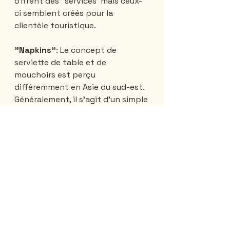
offrent des "services' mais ceux-
ci semblent créés pour la 
clientèle touristique.
"Napkins"
: Le concept de 
serviette de table et de 
mouchoirs est perçu 
différemment en Asie du sud-est. 
Généralement, il s'agit d'un simple 
rouleau de papier hygiénique 
présenté dans un distributeur 
plus ou moins joli selon l'endroit. 