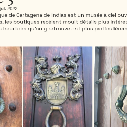
juil. 2022
ique de Cartagena de Indias est un musée à ciel ouve
Santa-Marta
Rando 1 ou 2 jours
Rando 3
s, les boutiques recèlent moult détails plus intére
s heurtoirs qu’on y retrouve ont plus particulièrem
Thailande
Vietnam
Canada