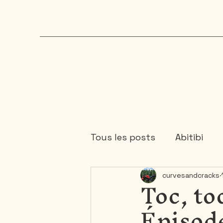
Tous les posts
Abitibi
Toc, to
curvesandcracks
Cartagene
Colombie
Épisod
Mauricie
Mexique