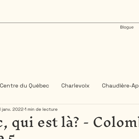
Blogue
Centre du Québec
Charlevoix
Chaudière-Ap
c, qui est là? - Colom
1 janv. 2022
1 min de lecture
États-Unis
Gaspésie
Inde
Laos
M
e 5
Ontario
Plongée sous-marine
Portugal