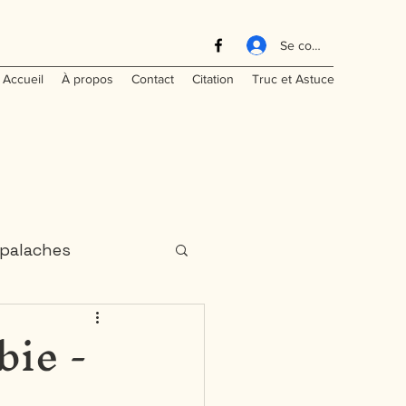
Se connecter
Accueil
À propos
Contact
Citation
Truc et Astuce
palaches
bie -
aritimes