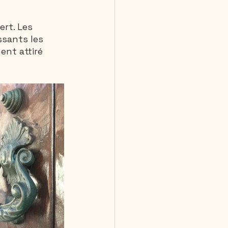
rt. Les 
 jours et plus
ssants les 
ent attiré 