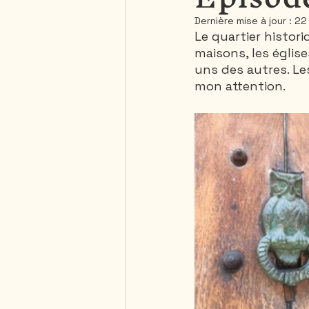
Dernière mise à jour :
22 
Le quartier histor
Saguenay - Lac St-Jean
maisons, les église
uns des autres. Le
mon attention. 
République Dominicaine