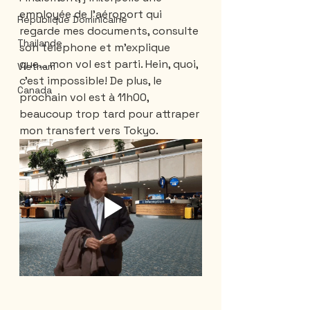
employée de l’aéroport qui 
République Dominicaine
regarde mes documents, consulte 
Thailande
son téléphone et m’explique 
que… mon vol est parti. Hein, quoi, 
Vietnam
c’est impossible! De plus, le 
Canada
prochain vol est à 11h00, 
beaucoup trop tard pour attraper 
mon transfert vers Tokyo. 