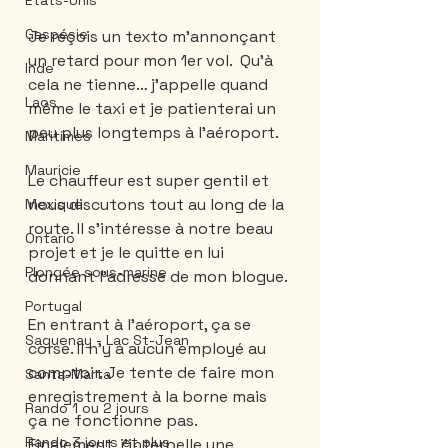
États-Unis
Gaspésie
Je reçois un texto m’annonçant 
un retard pour mon 1er vol.  Qu’à 
Inde
cela ne tienne… j’appelle quand 
Laos
même le taxi et je patienterai un 
peu plus longtemps à l’aéroport. 
Maritimes
Mauricie
Le chauffeur est super gentil et 
nous discutons tout au long de la 
Mexique
route. Il s’intéresse à notre beau 
Ontario
projet et je le quitte en lui 
Plongée sous-marine
donnant l’adresse de mon blogue.
Portugal
En entrant à l’aéroport, ça se 
Saguenay - Lac St-Jean
corse. Il n’y a aucun employé au 
comptoir. Je tente de faire mon 
Santa-Marta
enregistrement à la borne mais 
Rando 1 ou 2 jours
ça ne fonctionne pas. 
Rando 3 jours et plus
Finalement, j’interpelle une 