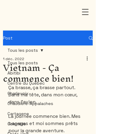
Post
Tous les posts
1 déc. 2022
Vietnam - Ça
Tous les posts
commence bien!
Abitibi
Centre du Québec
Ça brasse, ça brasse partout. 
Charlevoix
Dans ma tête, dans mon cœur, 
dans l’avion. 
Chaudière-Appalaches
Cartagene
La journée commence bien. Mes 
bagages et moi sommes prêts 
Colombie
pour la grande aventure. 