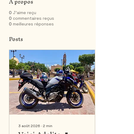
À propos
0
J'aime reçu
0
commentaires reçus
0
meilleures réponses
Posts
3 août 2026
∙
2
min