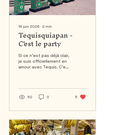
14 juin 2026
∙
2
min
Tequisquiapan -
C'est le party
Si ce n’est pas déjà clair,
je suis officiellement en
amour avec Tequis. C’est
pas une simple
amourette de vacances,
non : c’est une histoire
d’amour passionnée. Dès
mon arrivée, le party a
50
0
5
commencé. Pendant
trois semaines, la ville a
vécu la Fête des arts, du
fromage et du vin.
Autrement dit : on a
transformé Tequis en un