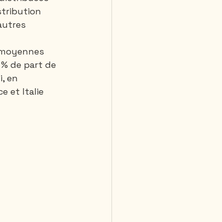
stribution 
autres 
 moyennes 
 % de part de 
, en 
e et Italie