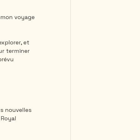
e mon voyage 
 jours et plus
xplorer, et 
ur terminer 
prévu 
rs nouvelles 
 Royal 