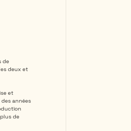
s de 
les deux et 
se et 
t des années 
oduction 
plus de 