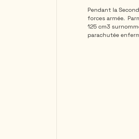
Pendant la Seconde
forces armée.  Par
125 cm3 surnommée 
parachutée enferm