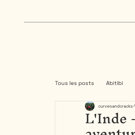
Tous les posts
Abitibi
L'Inde 
curvesandcracks
Cartagene
Colombie
aventu
Mauricie
Mexique