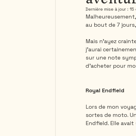
Dernière mise à jour :
15
Malheureusement, 
Saguenay - Lac St-Jean
au bout de 7 jours
Mais n’ayez craint
République Dominicaine
j’aurai certaineme
sur une note sympa
d'acheter pour mo
Royal Endfield
Lors de mon voyage
sortes de moto. Un
Endfield. Elle avait