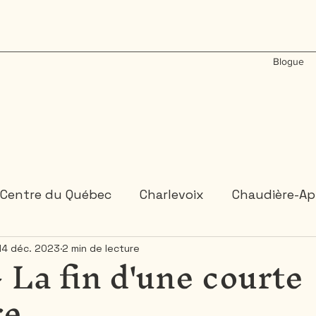
Blogue
Centre du Québec
Charlevoix
Chaudière-Ap
- La fin d'une courte
14 déc. 2023
2 min de lecture
États-Unis
Gaspésie
Inde
Laos
M
re
Ontario
Plongée sous-marine
Portugal