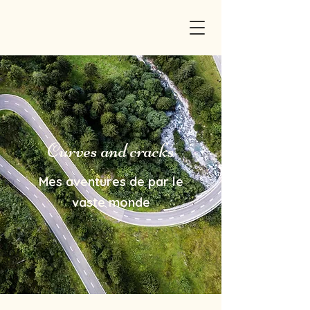
Curves and cracks
Mes aventures de par le
vaste monde