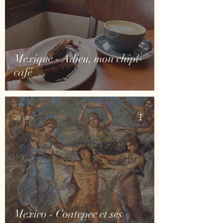
Mexique - Adieu, mon chipi-
café
26 janv.
Mexico - Coatepec et ses