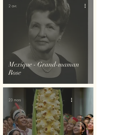
Canada
2 avr.
Mexique - Grand-maman
Rose
23 mars