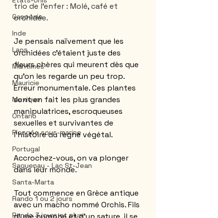
États-Unis
trio de l'enfer : Molé, café et 
Gaspésie
orchidée.
Inde
Je pensais naïvement que les 
Laos
orchidées c’étaient juste des 
fleurs chères qui meurent dès que 
Maritimes
qu'on les regarde un peu trop. 
Mauricie
Erreur monumentale. Ces plantes 
sont en fait les plus grandes 
Mexique
manipulatrices, escroqueuses 
Ontario
sexuelles et survivantes de 
Plongée sous-marine
l’histoire du règne végétal. 
Portugal
Accrochez-vous, on va plonger 
Saguenay - Lac St-Jean
dans leur monde. 
Santa-Marta
Tout commence en Grèce antique 
Rando 1 ou 2 jours
avec un macho nommé Orchis. Fils 
Rando 3 jours et plus
d’une nymphe et d’un satyre, il se 