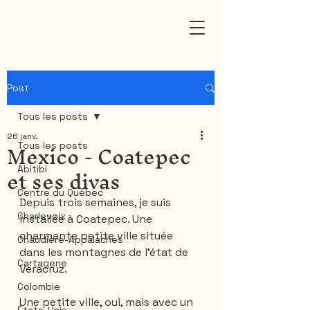
Post
Tous les posts
26 janv.
Mexico - Coatepec
Tous les posts
et ses divas
Abitibi
Centre du Québec
Depuis trois semaines, je suis 
Charlevoix
installée à Coatepec. Une 
charmante petite ville située 
Chaudière-Appalaches
dans les montagnes de l'état de 
Cartagene
Veracruz. 
Colombie
Une petite ville, oui, mais avec un 