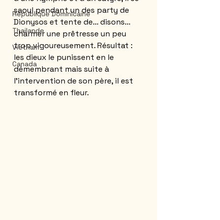
saoul pendant un des party de 
République Dominicaine
Dionysos et tente de… disons… 
Thailande
charmer une prêtresse un peu 
trop vigoureusement. Résultat : 
Vietnam
les dieux le punissent en le 
Canada
démembrant mais suite à 
l'intervention de son père, il est 
transformé en fleur. 