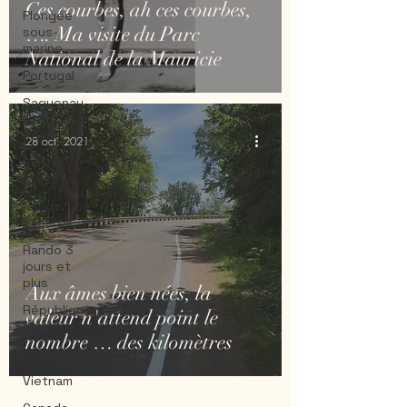
Ces courbes, ah ces courbes,
Plongée
…. Ma visite du Parc
sous-
marine
National de la Mauricie
Portugal
Saguenay
- Lac St-
Jean
28 oct. 2021
Santa-
Marta
Rando 1 ou
2 jours
Rando 3
jours et
plus
Aux âmes bien nées, la
République
valeur n'attend point le
Dominicaine
nombre … des kilomètres
Thailande
Vietnam