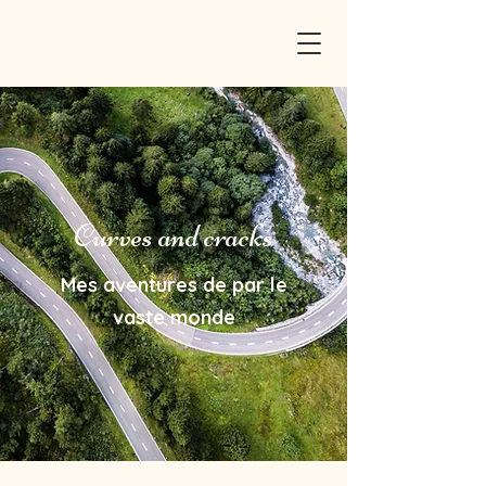
Curves and cracks
Mes aventures de par le
vaste monde