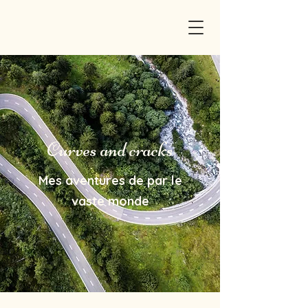
Curves and cracks
Mes aventures de par le
vaste monde