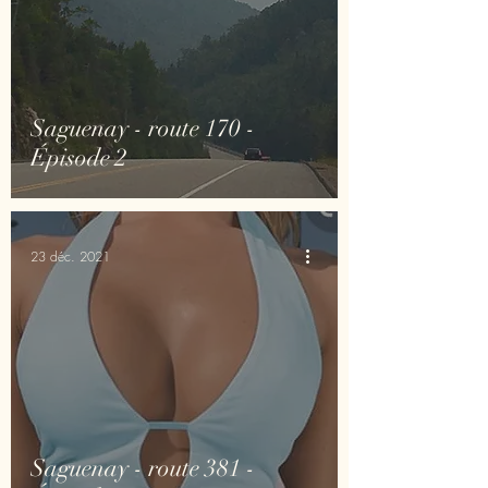
Saguenay - route 170 -
Épisode 2
23 déc. 2021
Saguenay - route 381 -