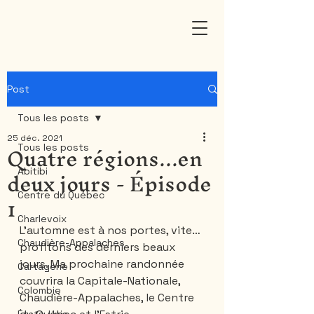
Post
Tous les posts
25 déc. 2021
Quatre régions...en
Tous les posts
deux jours - Épisode
Abitibi
1
Centre du Québec
Charlevoix
L'automne est à nos portes, vite… 
Chaudière-Appalaches
profitons des derniers beaux 
jours. Ma prochaine randonnée 
Cartagene
couvrira la Capitale-Nationale, 
Colombie
Chaudière-Appalaches, le Centre 