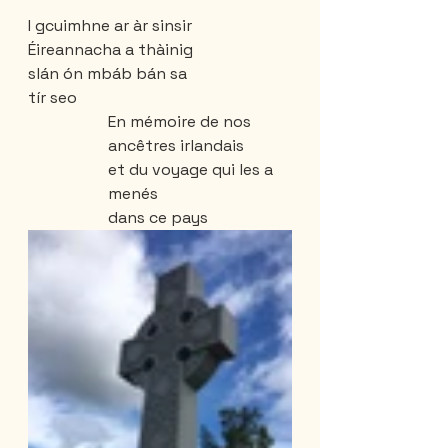
I gcuimhne ar àr sinsir 
Éireannacha a thàinig 
slán ón mbáb bán sa 
tír seo
En mémoire de nos 
ancêtres irlandais 
et du voyage qui les a 
menés 
dans ce pays