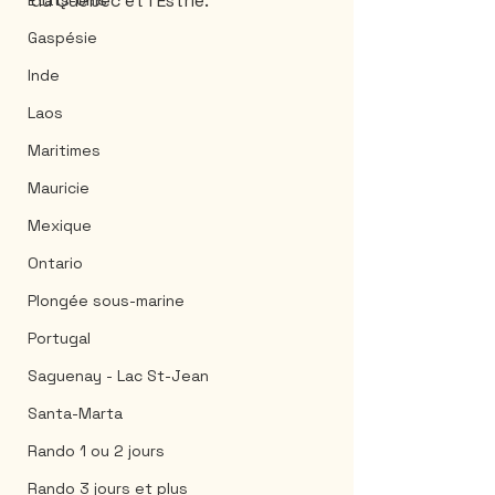
du Québec et l'Estrie.
États-Unis
Gaspésie
Inde
Laos
Maritimes
Mauricie
Mexique
Ontario
Plongée sous-marine
Portugal
Saguenay - Lac St-Jean
Santa-Marta
Rando 1 ou 2 jours
Rando 3 jours et plus