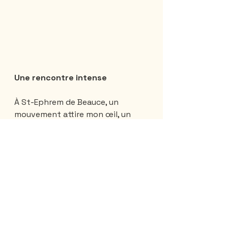
Une rencontre intense
À St-Ephrem de Beauce, un 
mouvement attire mon œil, un 
lama…des lamas. 
Je connais peu de ces bêtes, 
c’est le moment de m’éduquer. Je 
n’aurai jamais pu imaginer tout ce 
que j’allais apprendre. 
La Ferme du Domaine Joie de 
Vivre et été créée par une femme, 
possédant des maîtrises en … 