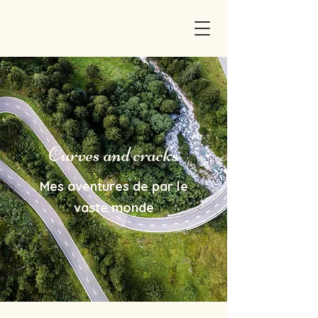
Curves and cracks
Mes aventures de par le
vaste monde