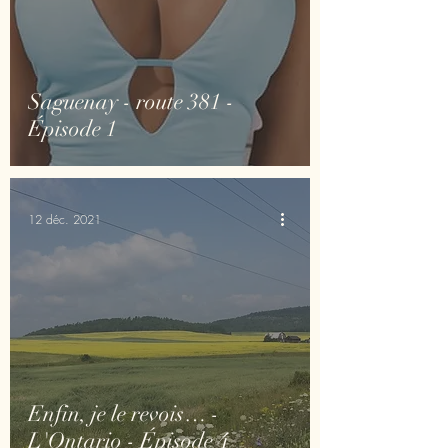
Saguenay - route 381 -
Épisode 1
12 déc. 2021
Enfin, je le revois… -
L'Ontario - Épisode 4