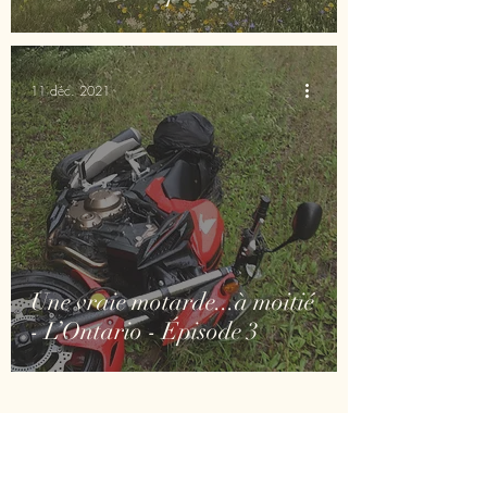
11 déc. 2021
Une vraie motarde...à moitié
- L’Ontario - Épisode 3