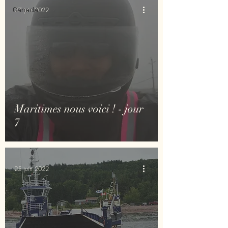
Canada
27 juin 2022
Maritimes nous voici ! - jour
7
25 juin 2022