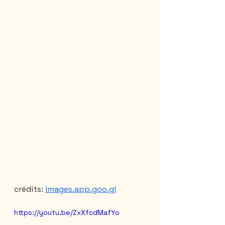
crédits: 
images.app.goo.gl
https://youtu.be/ZxXfcdMafYo