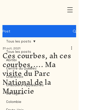
Post
Tous les posts
31 oct. 2021
Ces courbes, ah ces
Tous les posts
courbes,…. Ma
Abitibi
visite du Parc
Centre du Québec
National de la
Charlevoix
Mauricie
Chaudière-Appalaches
Cartagene
Colombie