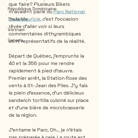
que faire? Plusieurs Bikers 
République Dominicaine
m’avaient parlé du 
Parc National 
de la Mauricie, 
c’est l’occasion 
Thailande
rêvée d’aller voir si leurs 
Vietnam
commentaires dithyrambiques 
Canada
sont représentatifs de la réalité.
Départ de Québec, j’emprunte la 
40 et la 356 pour me rendre 
rapidement à pied d’œuvre. 
Premier arrêt, la Station Rose des 
vents à St-Jean des Piles. J’y fais 
le plein d’essence, d’un délicieux 
sandwich tortilla cuisiné sur place 
et d’une bière de microbrasserie 
de la région. 
J’entame le Parc. Oh… je n’étais 
pas préparée à cela. La route est 