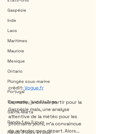
États-Unis
Gaspésie
Inde
Laos
Maritimes
Mauricie
Mexique
Ontario
Plongée sous-marine
crédit:
 Vogue.fr
Portugal
Ce matin, je devais partir pour la 
Saguenay - Lac St-Jean
Gaspésie mais, une analyse 
Santa-Marta
attentive de la météo pour les 
Rando 1 ou 2 jours
prochains jours, m’a convaincue 
de retarder mon départ. Alors… 
Rando 3 jours et plus