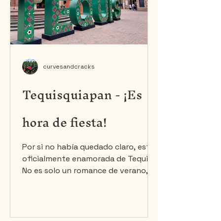
curvesandcracks
Tequisquiapan - ¡Es
hora de fiesta!
Por si no había quedado claro, estoy
oficialmente enamorada de Tequis.
No es solo un romance de verano,
no: es una apasionada historia de
amor. En cuanto llegué, empezó la
fiesta. Durante tres semanas, la
ciudad celebró el Festival de Arte,