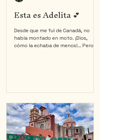
Esta es Adelita 💕
Desde que me fui de Canadá, no
había montado en moto. ¡Dios,
cómo la echaba de menos!... Pero lo
sufrí en silencio, como una adulta. A
diferencia de mi amoroso, que se
quejaba sin parar como si le
hubieran confiscado su juguete
favorito. Finalmente, hace un mes y
medio, me he instalado en
Tequisquiapan y pude comprarme
otra moto. Una preciosa V-Strom
650 llegó a mi vida. Tiene todo lo
que necesito para llevarme adonde
quiera ir mi corazón (y mi tanque).
La compré hace seis se