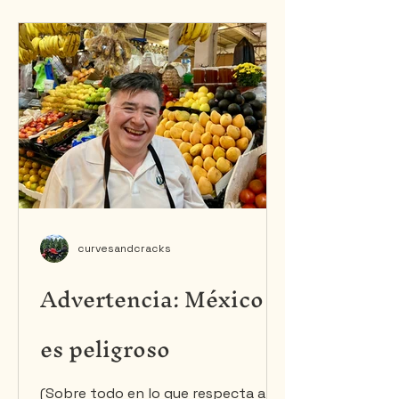
Queso y Vino. En otras palabras,
Tequis se transformó en un
gigantesco bufé libre donde el arte,
el queso y el vino competían por
captar la atención. Había puestos
de degustación en cada esquina,
espectáculos nocturnos en cuatro
escenarios
curvesandcracks
Advertencia: México
es peligroso
(Sobre todo en lo que respecta a tu