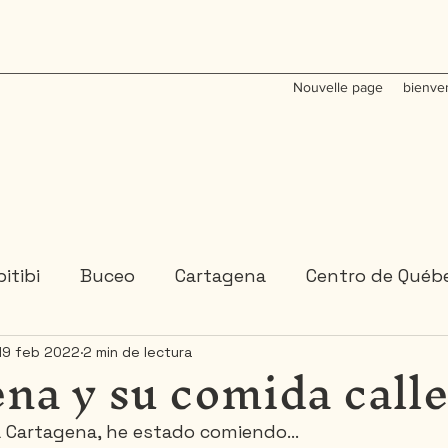
Nouvelle page
bienve
itibi
Buceo
Cartagena
Centro de Québ
na y su comida calle
19 feb 2022
2 min de lectura
Colombia
Estados-Unidenses
Gaspésie
a Cartagena, he estado comiendo…
México
Ontario
Portugal
Républica D