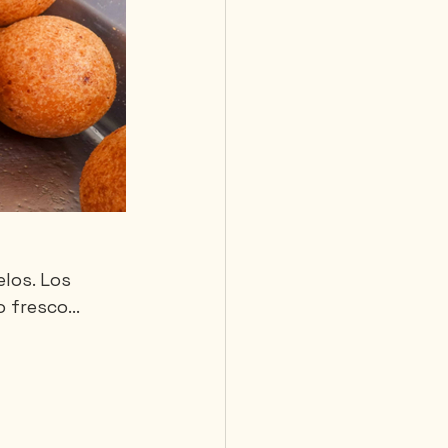
los. Los 
o fresco… 