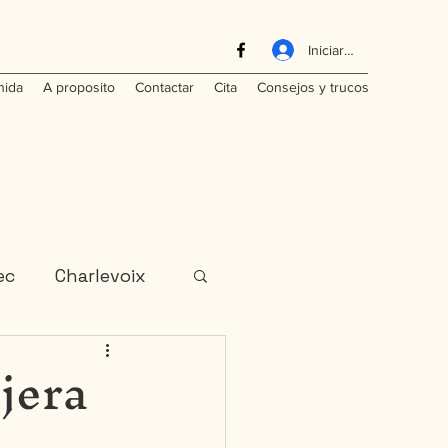
Iniciar sesión
nida
A proposito
Contactar
Cita
Consejos y trucos
ec
Charlevoix
jera
India
Laos
ominicana