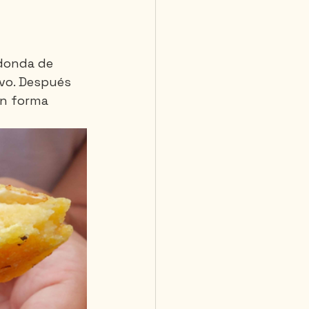
donda de 
evo. Después 
en forma 