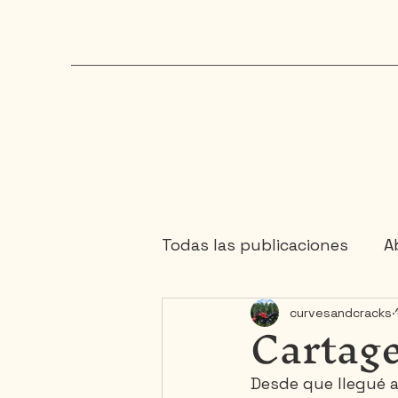
Todas las publicaciones
Ab
Cartage
curvesandcracks
Chaudière-Appalaches
Desde que llegué 
Maritimes
Mauricie