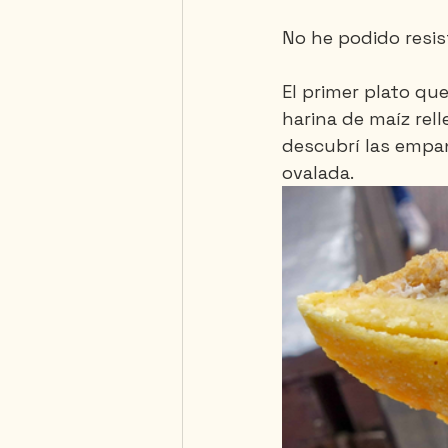
No he podido resis
Saguenay - Lac St-Jean
El primer plato qu
harina de maíz rel
descubrí las empan
ovalada.