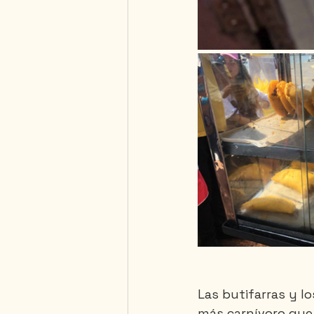
Las butifarras y l
más carnívoro que 