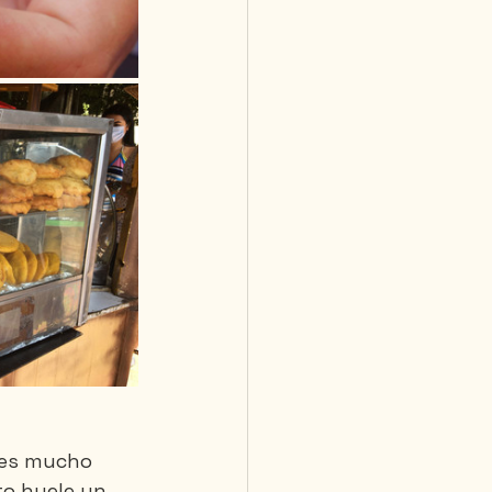
 es mucho 
to huele un 