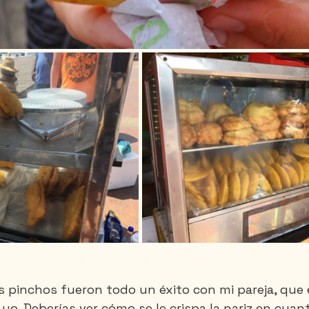
os pinchos fueron todo un éxito con mi pareja, que
yo. Deberías ver cómo se le crispa la nariz en cuan