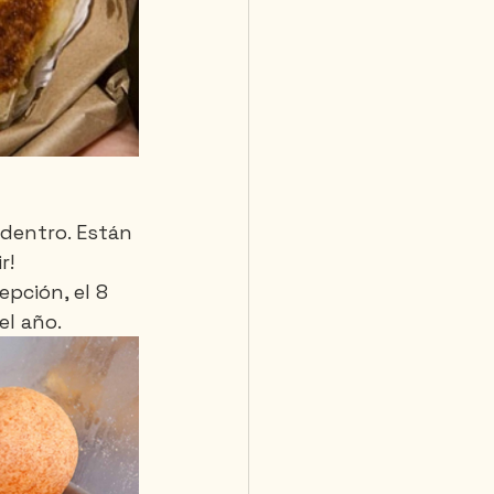
 dentro. Están 
r! 
pción, el 8 
el año.