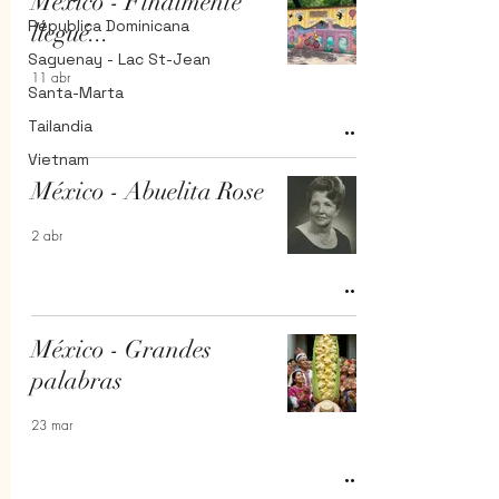
México - Finalmente
Républica Dominicana
llegué...
Saguenay - Lac St-Jean
11 abr
Santa-Marta
Tailandia
Vietnam
México - Abuelita Rose
2 abr
México - Grandes
palabras
23 mar