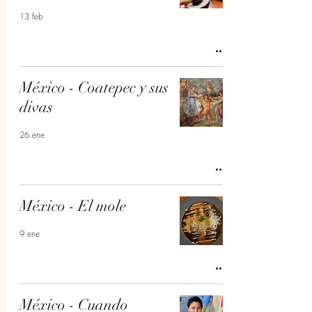
13 feb
México - Coatepec y sus
divas
26 ene
México - El mole
9 ene
México - Cuando