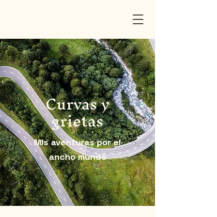
Curvas y
grietas
Mis aventuras por el
ancho mundo