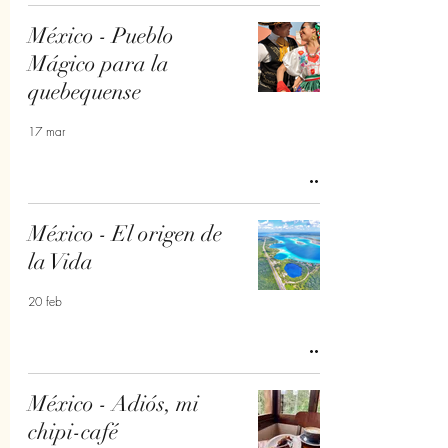
México - Pueblo
Mágico para la
quebequense
17 mar
México - El origen de
la Vida
20 feb
México - Adiós, mi
chipi-café