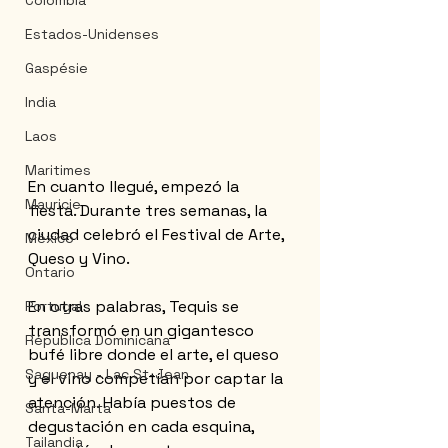
Colombia
Estados-Unidenses
Gaspésie
India
Laos
Maritimes
En cuanto llegué, empezó la 
Mauricie
fiesta. Durante tres semanas, la 
ciudad celebró el Festival de Arte, 
México
Queso y Vino.
Ontario
En otras palabras, Tequis se 
Portugal
transformó en un gigantesco 
Républica Dominicana
bufé libre donde el arte, el queso 
Saguenay - Lac St-Jean
y el vino competían por captar la 
atención. Había puestos de 
Santa-Marta
degustación en cada esquina, 
Tailandia