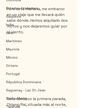
Colombia
Estados-Unidenses
Pero esta mañana, me embarco 
en un viaje que me llevará quién 
Gaspésie
sabe dónde. Hemos alquilado dos 
India
motos y nos dejaremos guiar por 
el viento.
Laos
Maritimes
Mauricie
México
Ontario
Portugal
Républica Dominicana
Saguenay - Lac St-Jean
Solo conozco la primera parada, 
Santa-Marta
Chiang Rai, situada más al norte, 
Tailandia