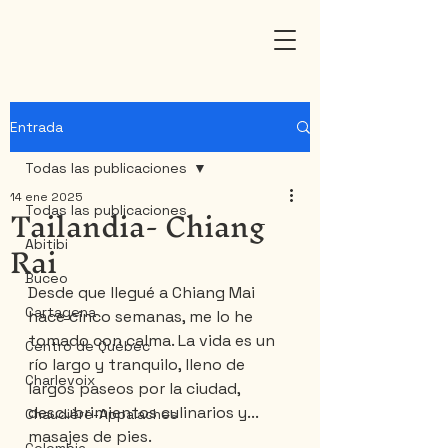
Entrada
Todas las publicaciones
14 ene 2025
Tailandia- Chiang
Todas las publicaciones
Rai
Abitibi
Buceo
Desde que llegué a Chiang Mai 
Cartagena
hace cinco semanas, me lo he 
tomado con calma. La vida es un 
Centro de Québec
río largo y tranquilo, lleno de 
Charlevoix
largos paseos por la ciudad, 
descubrimientos culinarios y... 
Chaudière-Appalaches
masajes de pies.